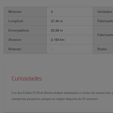
Motores:
2
Unidades 
Longitud:
27,40 m
Fabricant
Envergadura:
23,58 m
Fabricant
Alcance:
2.150 km
Butacas:
-
Rutas:
Curiosidades
Los dos Fokker F-28 de Iberia estaban destinados a vuelos de instrucción y
transportar pasajeros, aunque en origen disponía de 65 asientos.