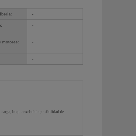
Iberia:
-
e:
-
e motores:
-
-
 carga, lo que excluía la posibilidad de