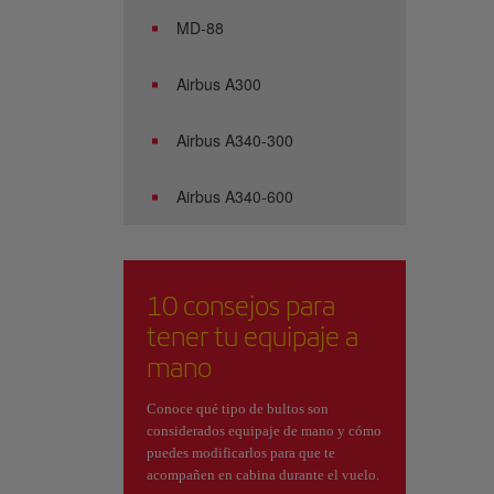
MD-88
Airbus A300
Airbus A340-300
Airbus A340-600
10 consejos para
tener tu equipaje a
mano
Conoce qué tipo de bultos son
considerados equipaje de mano y cómo
puedes modificarlos para que te
acompañen en cabina durante el vuelo.