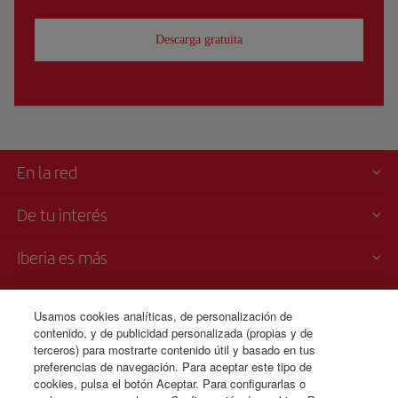
Descarga gratuita
En la red
De tu interés
Iberia es más
Transparencia
Usamos cookies analíticas, de personalización de
contenido, y de publicidad personalizada (propias y de
Venta telefónica de billetes
terceros) para mostrarte contenido útil y basado en tus
+593 96 427 6671
preferencias de navegación. Para aceptar este tipo de
cookies, pulsa el botón Aceptar. Para configurarlas o
Lunes a domingo 00:00 - 24:00 horas ( español e inglés).