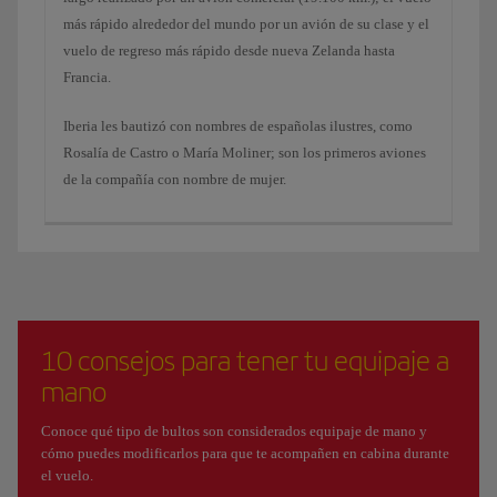
más rápido alrededor del mundo por un avión de su clase y el
vuelo de regreso más rápido desde nueva Zelanda hasta
Francia.
Iberia les bautizó con nombres de españolas ilustres, como
Rosalía de Castro o María Moliner; son los primeros aviones
de la compañía con nombre de mujer.
10 consejos para tener tu equipaje a
mano
Conoce qué tipo de bultos son considerados equipaje de mano y
cómo puedes modificarlos para que te acompañen en cabina durante
el vuelo.