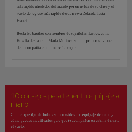
más rápido alrededor del mundo por un avión de su clase y el
vuelo de regreso más rápido desde nueva Zelanda hasta
Francia.
Iberia les bautizó con nombres de españolas ilustres, como
Rosalía de Castro o María Moliner; son los primeros aviones
de la compañía con nombre de mujer.
10 consejos para tener tu equipaje a
mano
Conoce qué tipo de bultos son considerados equipaje de mano y
cómo puedes modificarlos para que te acompañen en cabina durante
el vuelo.