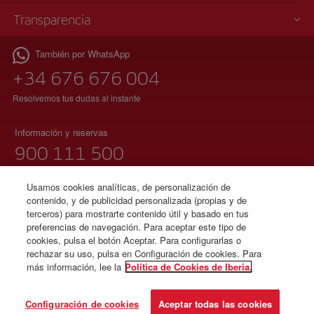
Transparencia
También por WhatsApp
+34 676 676 004
Resolvemos tus dudas al instante
Información y reservas
900 111 500
(teléfono gratuito)
Lunes a domingo 00:00 – 24:00 horas
Usamos cookies analíticas, de personalización de
contenido, y de publicidad personalizada (propias y de
91 333 67 01
terceros) para mostrarte contenido útil y basado en tus
preferencias de navegación. Para aceptar este tipo de
(teléfono local sin tarificación adicional)
cookies, pulsa el botón Aceptar. Para configurarlas o
español e inglés
rechazar su uso, pulsa en Configuración de cookies. Para
más información, lee la
Política de Cookies de Iberia.
© Iberia 2026
Configuración de cookies
Aceptar todas las cookies