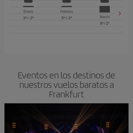
Enero
Febrero
Marzo
3º
/
-2º
5º
/
-2º
9º
/
1º
Eventos en los destinos de
nuestros vuelos baratos a
Frankfurt