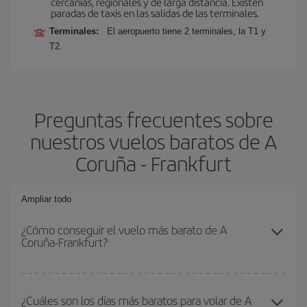
cercanías, regionales y de larga distancia. Existen
paradas de taxis en las salidas de las terminales.
Terminales:
El aeropuerto tiene 2 terminales, la T1 y
T2.
Preguntas frecuentes sobre
nuestros vuelos baratos de A
Coruña - Frankfurt
Ampliar todo
¿Cómo conseguir el vuelo más barato de A
Coruña-Frankfurt?
Podrás ahorrar en tu billete de avión de A Coruña-Frankfurt-dest y
conseguir el vuelo más barato si evitas temporadas altas,
¿Cuáles son los días más baratos para volar de A