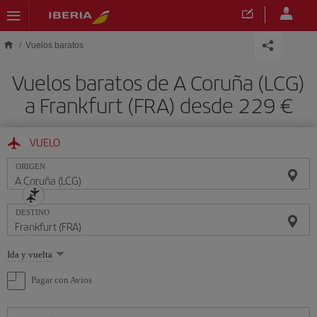
Saltar al contenido principal
Vuelos baratos
Vuelos baratos de A Coruña (LCG)
a Frankfurt (FRA) desde 229 €
VUELO
ORIGEN
DESTINO
Seleccione
Ida y vuelta
una
opción
Pagar con Avios