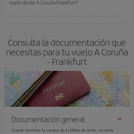
vuelo desde A Coruña-Frankfurt?
y de que las tarifas más baratas (turista) estén disponibles o se
vayan agotando. Por eso, comprar con antelación es
fundamental
para conseguir
vuelos baratos a A Coruña-
En Iberia, tenemos distintas tarifas para garantizarte el mejor
Frankfurt-dest
.
precio según tus necesidades de viaje. La tarifa básica, te
asegura el vuelo más barato.
Consulta la documentación que
necesitas para tu vuelo A Coruña
- Frankfurt
Documentación general
Cuando termines la compra de tu billete de avión, recuerda