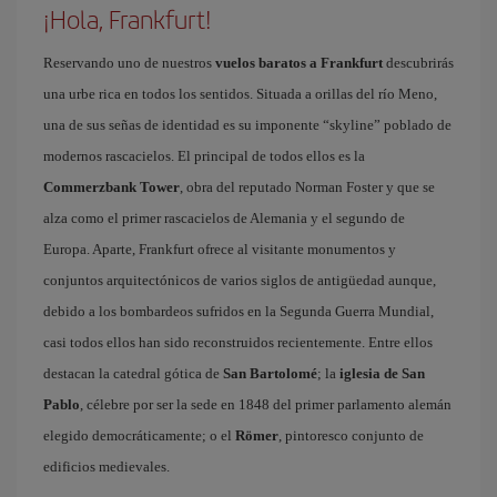
¡Hola, Frankfurt!
Reservando uno de nuestros
vuelos baratos a Frankfurt
descubrirás
una urbe rica en todos los sentidos. Situada a orillas del río Meno,
una de sus señas de identidad es su imponente “skyline” poblado de
modernos rascacielos. El principal de todos ellos es la
Commerzbank Tower
, obra del reputado Norman Foster y que se
alza como el primer rascacielos de Alemania y el segundo de
Europa. Aparte, Frankfurt ofrece al visitante monumentos y
conjuntos arquitectónicos de varios siglos de antigüedad aunque,
debido a los bombardeos sufridos en la Segunda Guerra Mundial,
casi todos ellos han sido reconstruidos recientemente. Entre ellos
destacan la catedral gótica de
San Bartolomé
; la
iglesia de San
Pablo
, célebre por ser la sede en 1848 del primer parlamento alemán
elegido democráticamente; o el
Römer
, pintoresco conjunto de
edificios medievales.