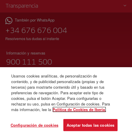
Transparencia
También por WhatsApp
+34 676 676 004
Resolvemos tus dudas al instante
Información y reservas
900 111 500
(teléfono gratuito)
Lunes a domingo 00:00 – 24:00 horas
Usamos cookies analíticas, de personalización de
contenido, y de publicidad personalizada (propias y de
91 333 67 01
terceros) para mostrarte contenido útil y basado en tus
preferencias de navegación. Para aceptar este tipo de
(teléfono local sin tarificación adicional)
cookies, pulsa el botón Aceptar. Para configurarlas o
español e inglés
rechazar su uso, pulsa en Configuración de cookies. Para
más información, lee la
Política de Cookies de Iberia.
© Iberia 2026
Configuración de cookies
Aceptar todas las cookies