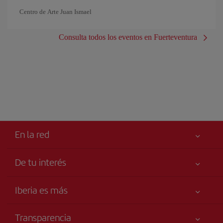
Centro de Arte Juan Ismael
Consulta todos los eventos en Fuerteventura
En la red
De tu interés
Iberia Joven
Mejor precio garantizado
Iberia es más
Tu seguridad es lo primero
Noticias y Novedades
Declaración de accesibilidad
Transparencia