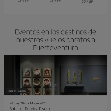
19º
/
14º
19º
/
14º
20º
/
15º
Eventos en los destinos de
nuestros vuelos baratos a
Fuerteventura
Imagen: Raytan
28 may 2026 - 14 ago 2026
Sutura – Romina Rivero