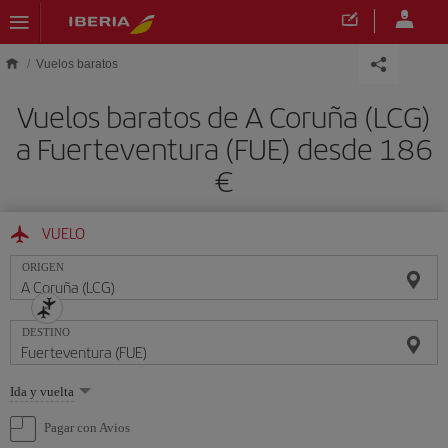
Saltar al contenido principal
Vuelos baratos
Vuelos baratos de A Coruña (LCG)
a Fuerteventura (FUE) desde 186
€
VUELO
ORIGEN
DESTINO
Seleccione
Ida y vuelta
una
opción
Pagar con Avios