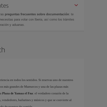
ntes
tras
preguntas frecuentes sobre documentación
: te
cesitas para volar con Iberia, así como los trámites
gración y aduanas.
ch
riencia en todos los sentidos. Si reservas uno de nuestros
cos más grandes de Marruecos y una de las plazas más
ma
Plaza de Yamaa el Fna
: el verdadero corazón de la
, vendedores, bailarines y músicos y que se convierte al
gado de puestos de comida.