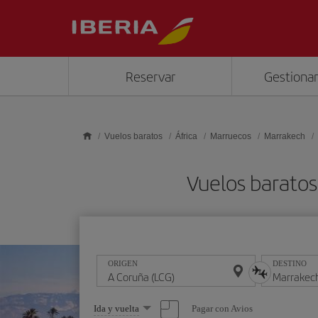
Saltar al contenido principal
Reservar
Gestionar
Vuelos baratos
África
Marruecos
Marrakech
Vuelos baratos
ORIGEN
DESTINO
Seleccione
Pagar con Avios
Ida y vuelta