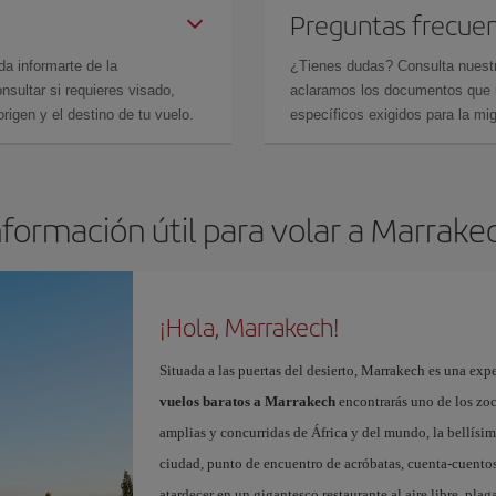
Preguntas frecue
da informarte de la
¿Tienes dudas? Consulta nues
sultar si requieres visado,
aclaramos los documentos que ne
rigen y el destino de tu vuelo.
específicos exigidos para la mi
nformación útil para volar a Marrake
¡Hola, Marrakech!
Situada a las puertas del desierto, Marrakech es una expe
vuelos baratos a Marrakech
encontrarás uno de los zo
amplias y concurridas de África y del mundo, la bellísi
ciudad, punto de encuentro de acróbatas, cuenta-cuentos
atardecer en un gigantesco restaurante al aire libre, pla