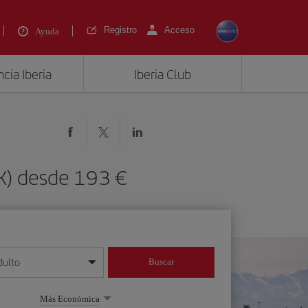
Registro
Acceso
Ayuda
cia Iberia
Iberia Club
AK) desde 193 €
dulto
Buscar
o día/mes/año
Más Económica