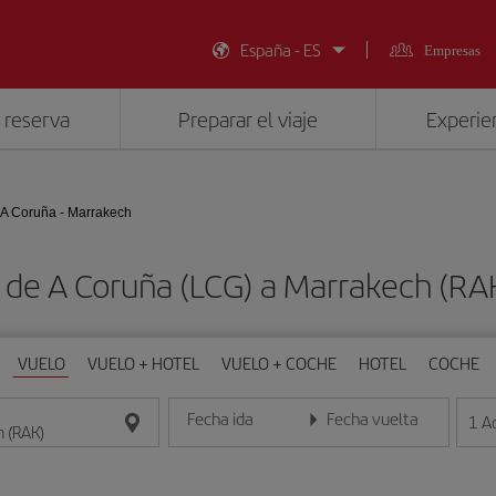
España - ES
Empresas
 reserva
Preparar el viaje
Experien
A Coruña - Marrakech
 de A Coruña (LCG) a Marrakech (R
VUELO
VUELO + HOTEL
VUELO + COCHE
HOTEL
COCHE
Fecha ida
Fecha vuelta
1
A
Introduce la fecha en formato día/mes/año
Introduce la fecha en format