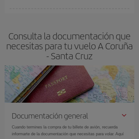
vayan agotando. Por eso, comprar con antelación es
fundamental
para conseguir
vuelos baratos a A Coruña-Santa
En Iberia, tenemos distintas tarifas para garantizarte el mejor
Cruz-dest
.
precio según tus necesidades de viaje. La tarifa básica, te
asegura el vuelo más barato.
Consulta la documentación que
necesitas para tu vuelo A Coruña
- Santa Cruz
Documentación general
Cuando termines la compra de tu billete de avión, recuerda
informarte de la documentación que necesitas para volar. Aquí