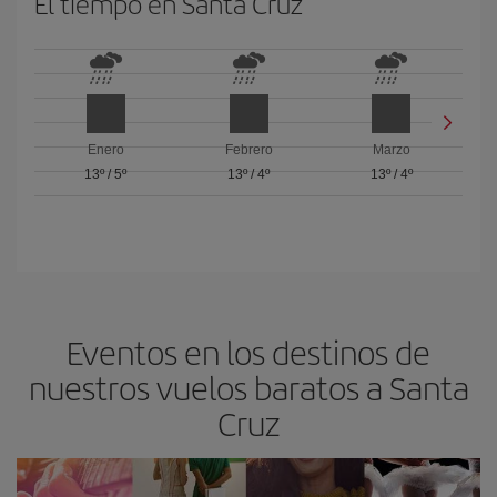
El tiempo en Santa Cruz
Enero
Febrero
Marzo
13º
/
5º
13º
/
4º
13º
/
4º
Eventos en los destinos de
nuestros vuelos baratos a Santa
Cruz