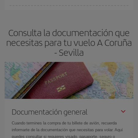
Cualquier día de la semana puedes encontrar vuelos baratos. Las
claves para encontrar los mejores precios son
anticiparte y ser
flexible.
Lo normal es que
cuanto antes
reserves tus billetes de
Consulta la documentación que
avión más baratos te saldrán. Además, si buscas los vuelos con
las fechas y los horarios del viaje un poco abiertos, podrás
elegir
necesitas para tu vuelo A Coruña
el precio más barato.
- Sevilla
Documentación general
Cuando termines la compra de tu billete de avión, recuerda
informarte de la documentación que necesitas para volar. Aquí
puedes consultar si requieres visado, pasaporte, seguro o