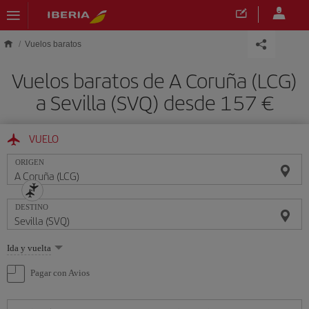
Saltar al contenido principal
Vuelos baratos
Vuelos baratos de A Coruña (LCG)
a Sevilla (SVQ) desde 157 €
VUELO
ORIGEN
DESTINO
Seleccione
Ida y vuelta
una
opción
Pagar con Avios