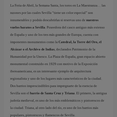
La Feria de Abril, la Semana Santa, los toros en La Maestranza… las
razones por las cuales Sevilla “tiene un color especial” son
innumerables y podrás descubrirlas si reservas uno de
nuestros
vuelos baratos a Sevilla
. Poseedora del casco antiguo más extenso
de España y uno de los tres más grandes de Europa, cuenta con
imponentes monumentos como la
Catedral, la Torre del Oro, el
Alcázar o el Archivo de Indias
, declarados Patrimonio de la
Humanidad por la Unesco. La Plaza de España, gran espacio abierto
monumental construido en 1929 con motivo de la Exposición
iberoamericana, es un interesante ejemplo de arquitectura
regionalista y uno de los lugares más característicos de la ciudad.
Dos barrios imprescindibles para impregnarte de la esencia de
Sevilla son el
barrio de Santa Cruz y Triana
. El primero, la antigua
judería medieval, es uno de los más emblemáticos y pintorescos de
la ciudad. Triana, al otro lado del río, es uno de los barrios más
populares, pintorescos y flamencos de Sevilla.