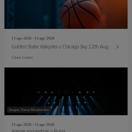
13 ago 2026 - 13 ago 2026
Golden State Valkyries v Chicago Sky 12th Aug
Chase Center
Imagen: Emvat Mosakovskis
15 ago 2026 - 15 ago 2026
Arenas movedizas y Ruina