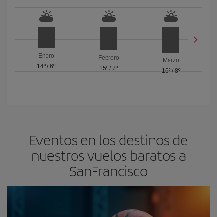
Enero
Febrero
Marzo
14º
/
6º
15º
/
7º
16º
/
8º
Eventos en los destinos de
nuestros vuelos baratos a
SanFrancisco