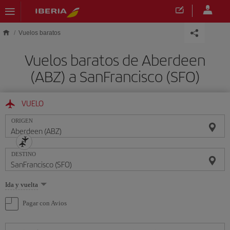
Saltar al contenido principal
Vuelos baratos
Vuelos baratos de Aberdeen
(ABZ) a SanFrancisco (SFO)
VUELO
ORIGEN
DESTINO
Seleccione
Ida y vuelta
una
opción
Pagar con Avios