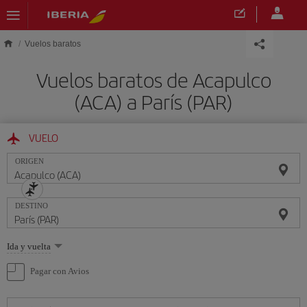
Saltar al contenido principal
Vuelos baratos
Vuelos baratos de Acapulco
(ACA) a París (PAR)
VUELO
ORIGEN
DESTINO
Seleccione
Ida y vuelta
una
opción
Pagar con Avios