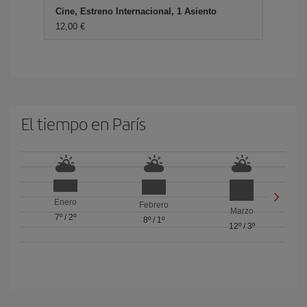
Cine, Estreno Internacional, 1 Asiento
12,00 €
El tiempo en París
Enero
Febrero
Marzo
7º
/
2º
8º
/
1º
12º
/
3º