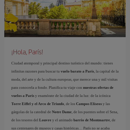
¡Hola, París!
Ciudad atemporal y principal destino turístico del mundo: tienes
infinitas razones para buscar tu
vuelo barato a París
, la capital de la
moda, del arte y de la cultura europeas, que merece una y mil visitas
para conocerla a fondo. Planifica tu viaje con
nuestras ofertas de
vuelos a París
y enamórate de la ciudad de la luz: de la icónica
Torre Eiffel y el Arco de Triunfo
, de los
Campos Elíseos
y las
gárgolas de la catedral de
Notre Dame
, de los puentes sobre el Sena,
de los tesoros del
Louvre
y el animado
barrio de Montmartre
, de
sus centenares de museos y casas históricas… París no se acaba