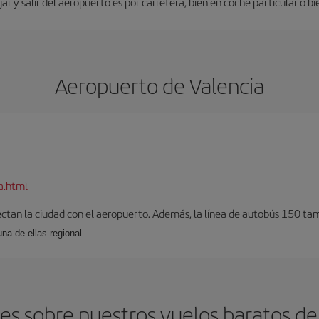
ar y salir del aeropuerto es por carretera, bien en coche particular o bie
Aeropuerto de Valencia
a.html
ectan la ciudad con el aeropuerto. Además, la línea de autobús 150 tam
una de ellas regional.
s sobre nuestros vuelos baratos de