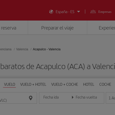
España - ES
Empresas
 reserva
Preparar el viaje
Experien
lenciana
Valencia
Acapulco - Valencia
 baratos de Acapulco (ACA) a Valenci
VUELO
VUELO + HOTEL
VUELO + COCHE
HOTEL
COCHE
Fecha ida
Fecha vuelta
1
A
Introduce la fecha en formato día/mes/año
Introduce la fecha en format