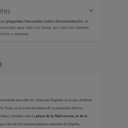
ntes
tras
preguntas frecuentes sobre documentación
: te
cesitas para volar con Iberia, así como los trámites
gración y aduanas.
a
contrarás una urbe de clima privilegiado en la que disfrutar
 río Turia, en la costa levantina de la península ibérica,
a fina y dorada como la
playa de la Malvarrosa, la de la
r por uno de los mejores parques naturales de España,