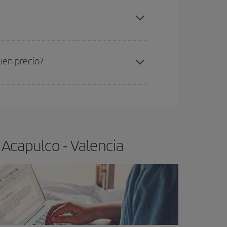
elo y de que las tarifas más baratas (turista)
apulco-Valencia-dest
.
ra el vuelo más barato.
uen precio?
ser flexible.
Lo normal es que
cuanto antes
 poco abiertos, podrás
elegir el precio más
 Acapulco - Valencia