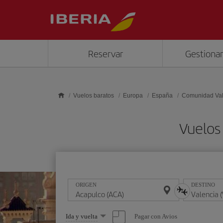
Saltar al contenido principal
Reservar
Gestionar
Vuelos baratos
Europa
España
Comunidad Va
Vuelos
ORIGEN
DESTINO
Seleccione
Pagar con Avios
Ida y vuelta