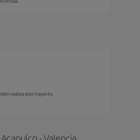
n en taxi.
bién realiza este trayecto.
 Acapulco - Valencia