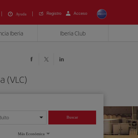
Registro
Acceso
Ayuda
cia Iberia
Iberia Club
a (VLC)
dulto
Buscar
o día/mes/año
Más Económica