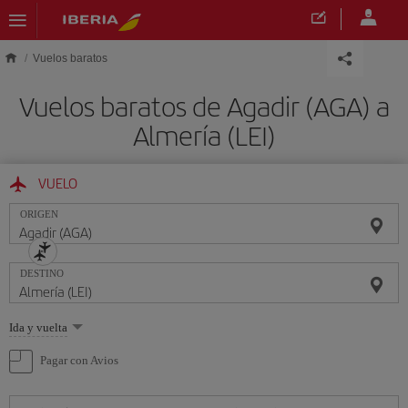
Saltar al contenido principal
Vuelos baratos
Vuelos baratos de Agadir (AGA) a
Almería (LEI)
VUELO
ORIGEN
DESTINO
Seleccione
Ida y vuelta
una
opción
Pagar con Avios