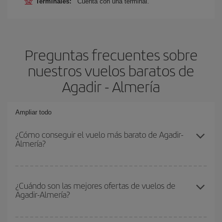
Terminales:
Cuenta con una terminal.
Preguntas frecuentes sobre
nuestros vuelos baratos de
Agadir - Almería
Ampliar todo
¿Cómo conseguir el vuelo más barato de Agadir-
Almería?
Podrás ahorrar en tu billete de avión de Agadir-Almería-dest y
conseguir el vuelo más barato si evitas temporadas altas,
¿Cuándo son las mejores ofertas de vuelos de
Agadir-Almería?
compras con antelación y puedes ser flexible con las fechas y
horarios de ida y vuelta.
Puedes conseguir los vuelos más baratos viajando
fuera de las