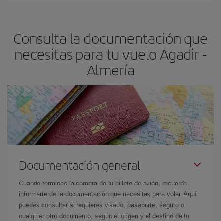
claves para encontrar los mejores precios son
anticiparte y ser
flexible.
Lo normal es que
cuanto antes
reserves tus billetes de
Consulta la documentación que
avión más baratos te saldrán. Además, si buscas los vuelos con
las fechas y los horarios del viaje un poco abiertos, podrás
elegir
necesitas para tu vuelo Agadir -
el precio más barato.
Almería
Documentación general
Cuando termines la compra de tu billete de avión, recuerda
informarte de la documentación que necesitas para volar. Aquí
puedes consultar si requieres visado, pasaporte, seguro o
cualquier otro documento, según el origen y el destino de tu