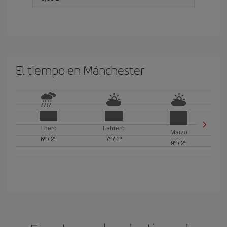
El tiempo en Mánchester
Enero
Febrero
Marzo
6º
/
2º
7º
/
1º
9º
/
2º