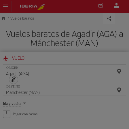
Saltar al contenido principal
Vuelos baratos
Vuelos baratos de Agadir (AGA) a
Mánchester (MAN)
VUELO
ORIGEN
DESTINO
Seleccione
Ida y vuelta
una
opción
Pagar con Avios