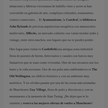
almacenes y fábricas victorianas de ladrillo visto y acero se han
convertido en galerías de arte, complejos culturales, restaurantes,
centros comerciales… El
Ayuntamiento
, la
Catedral
, la
biblioteca
John Rylands
de preciosa arquitectura neogótica con manuscritos
medievales,
Afflecks
, un mercado cubierto con varias tiendas indie y
vintage, entre otros muchos, son lugares que no te puedes perder.
Otro lugar para visitar es
Castlefield
,una antigua zona industrial
llena de puentes de hierro, ferroviarios y canales con barcos muy
llamativos que se usan como viviendas. Otro de sus encantos son los
bares y la vida nocturna. Uno de sus pubs más emblemáticos es
The
Old Wellington
, un edificio histórico y con un ambiente muy
auténtico. Y no olvides pasarte por una de las zonas más animadas
de Manchester,
Gay Village
, llena de pubs y discotecas y con su
monumento a la memoria de Alan Turing. ¡No dejes que te lo
cuenten y
reserva las mejores ofertas de vuelos a Manchester
!