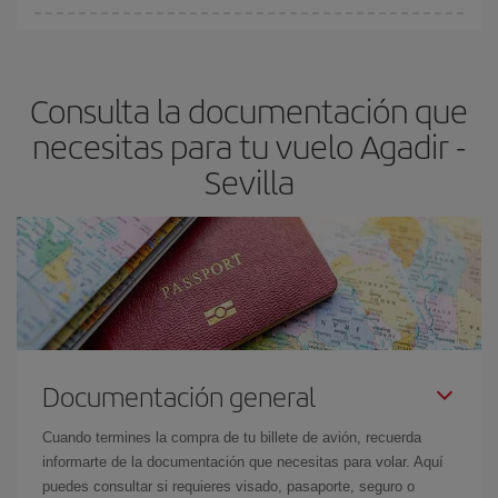
Cualquier día de la semana puedes encontrar vuelos baratos. Las
claves para encontrar los mejores precios son
anticiparte y ser
flexible.
Lo normal es que
cuanto antes
reserves tus billetes de
Consulta la documentación que
avión más baratos te saldrán. Además, si buscas los vuelos con
las fechas y los horarios del viaje un poco abiertos, podrás
elegir
necesitas para tu vuelo Agadir -
el precio más barato.
Sevilla
Documentación general
Cuando termines la compra de tu billete de avión, recuerda
informarte de la documentación que necesitas para volar. Aquí
puedes consultar si requieres visado, pasaporte, seguro o