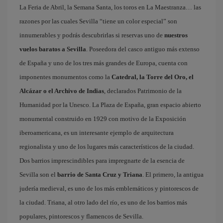
La Feria de Abril, la Semana Santa, los toros en La Maestranza… las
razones por las cuales Sevilla “tiene un color especial” son
innumerables y podrás descubrirlas si reservas uno de
nuestros
vuelos baratos a Sevilla
. Poseedora del casco antiguo más extenso
de España y uno de los tres más grandes de Europa, cuenta con
imponentes monumentos como la
Catedral, la Torre del Oro, el
Alcázar o el Archivo de Indias
, declarados Patrimonio de la
Humanidad por la Unesco. La Plaza de España, gran espacio abierto
monumental construido en 1929 con motivo de la Exposición
iberoamericana, es un interesante ejemplo de arquitectura
regionalista y uno de los lugares más característicos de la ciudad.
Dos barrios imprescindibles para impregnarte de la esencia de
Sevilla son el
barrio de Santa Cruz y Triana
. El primero, la antigua
judería medieval, es uno de los más emblemáticos y pintorescos de
la ciudad. Triana, al otro lado del río, es uno de los barrios más
populares, pintorescos y flamencos de Sevilla.