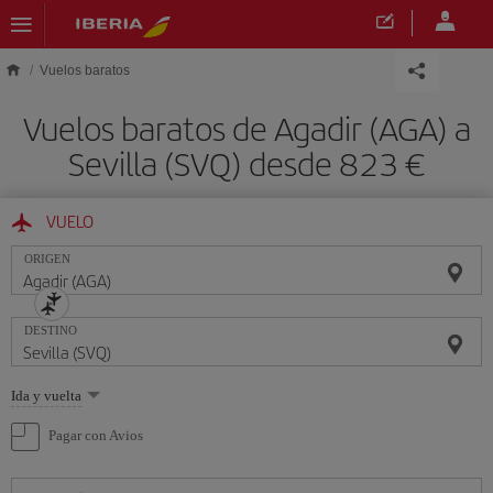
Saltar al contenido principal
Vuelos baratos
Vuelos baratos de Agadir (AGA) a
Sevilla (SVQ) desde 823 €
VUELO
ORIGEN
DESTINO
Seleccione
Ida y vuelta
una
opción
Pagar con Avios