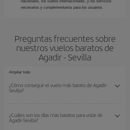
nacionales, los vuelos internacionales, y los servicios
necesarios y complementarios para los usuarios.
Preguntas frecuentes sobre
nuestros vuelos baratos de
Agadir - Sevilla
Ampliar todo
¿Cómo conseguir el vuelo más barato de Agadir-
Sevilla?
Podrás ahorrar en tu billete de avión de Agadir-Sevilla-dest y
conseguir el vuelo más barato si evitas temporadas altas,
¿Cuáles son los días más baratos para volar de
Agadir-Sevilla?
compras con antelación y puedes ser flexible con las fechas y
horarios de ida y vuelta.