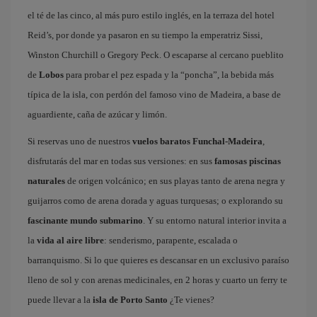
el té de las cinco, al más puro estilo inglés, en la terraza del hotel
Reid’s, por donde ya pasaron en su tiempo la emperatriz Sissi,
Winston Churchill o Gregory Peck. O escaparse al cercano pueblito
de
Lobos
para probar el pez espada y la “poncha”, la bebida más
típica de la isla, con perdón del famoso vino de Madeira, a base de
aguardiente, caña de azúcar y limón.
Si reservas uno de nuestros
vuelos baratos Funchal-Madeira
,
disfrutarás del mar en todas sus versiones: en sus
famosas piscinas
naturales
de origen volcánico; en sus playas tanto de arena negra y
guijarros como de arena dorada y aguas turquesas; o explorando su
fascinante mundo submarino
. Y su entorno natural interior invita a
la
vida al aire libre
: senderismo, parapente, escalada o
barranquismo. Si lo que quieres es descansar en un exclusivo paraíso
lleno de sol y con arenas medicinales, en 2 horas y cuarto un ferry te
puede llevar a la
isla de Porto Santo
¿Te vienes?