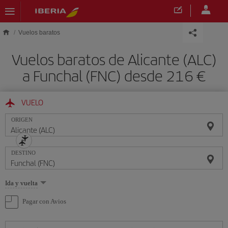
Saltar al contenido principal
Vuelos baratos
Vuelos baratos de Alicante (ALC)
a Funchal (FNC) desde 216 €
VUELO
ORIGEN
DESTINO
Seleccione
Ida y vuelta
una
opción
Pagar con Avios