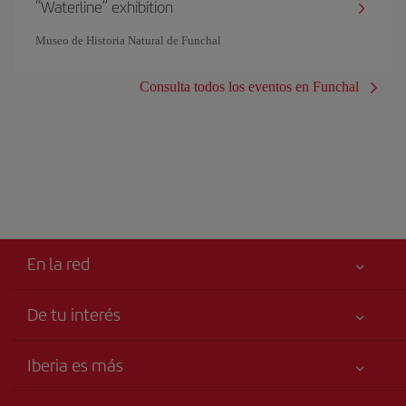
“Waterline” exhibition
Museo de Historia Natural de Funchal
Consulta todos los eventos en Funchal
En la red
De tu interés
Iberia Joven
Mejor precio garantizado
Iberia es más
Tu seguridad es lo primero
Noticias y Novedades
Declaración de accesibilidad