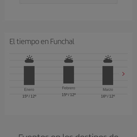
El tiempo en Funchal
Febrero
Enero
Marzo
15º
/
12º
15º
/
12º
16º
/
12º