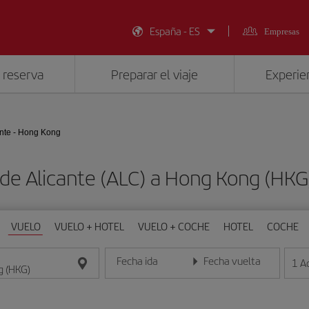
España - ES
Empresas
 reserva
Preparar el viaje
Experien
ante - Hong Kong
 de Alicante (ALC) a Hong Kong (HK
VUELO
VUELO + HOTEL
VUELO + COCHE
HOTEL
COCHE
Fecha ida
Fecha vuelta
1
A
Introduce la fecha en formato día/mes/año
Introduce la fecha en format