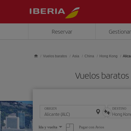
Saltar al contenido principal
Reservar
Gestionar
Vuelos baratos
Asia
China
Hong Kong
Alic
Vuelos baratos
ORIGEN
DESTINO
Seleccione
Pagar con Avios
Ida y vuelta