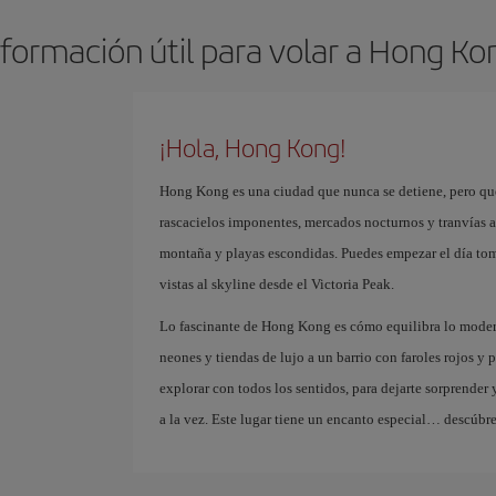
nformación útil para volar a Hong Ko
¡Hola, Hong Kong!
Hong Kong es una ciudad que nunca se detiene, pero que
rascacielos imponentes, mercados nocturnos y tranvías a
montaña y playas escondidas. Puedes empezar el día tom
vistas al skyline desde el Victoria Peak.
Lo fascinante de Hong Kong es cómo equilibra lo moderno
neones y tiendas de lujo a un barrio con faroles rojos y 
explorar con todos los sentidos, para dejarte sorprender
a la vez. Este lugar tiene un encanto especial… descúbre