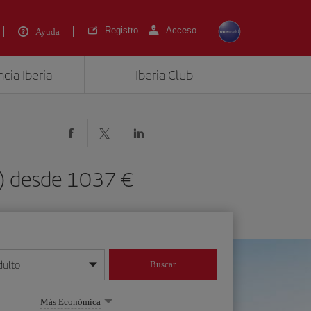
Registro
Acceso
Ayuda
cia Iberia
Iberia Club
G) desde 1037 €
dulto
Buscar
o día/mes/año
Más Económica