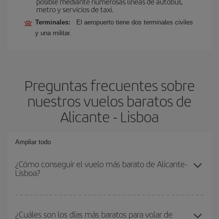
posible mediante numerosas líneas de autobús,
metro y servicios de taxi.
Terminales:
El aeropuerto tiene dos terminales civiles
y una militar.
Preguntas frecuentes sobre
nuestros vuelos baratos de
Alicante - Lisboa
Ampliar todo
¿Cómo conseguir el vuelo más barato de Alicante-
Lisboa?
Podrás ahorrar en tu billete de avión de Alicante-Lisboa-dest y
conseguir el vuelo más barato si evitas temporadas altas,
¿Cuáles son los días más baratos para volar de