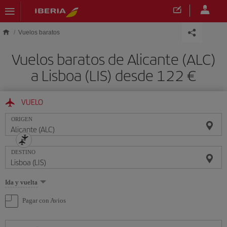
Saltar al contenido principal
Vuelos baratos
Vuelos baratos de Alicante (ALC)
a Lisboa (LIS) desde 122 €
VUELO
ORIGEN
DESTINO
Seleccione
Ida y vuelta
una
opción
Pagar con Avios