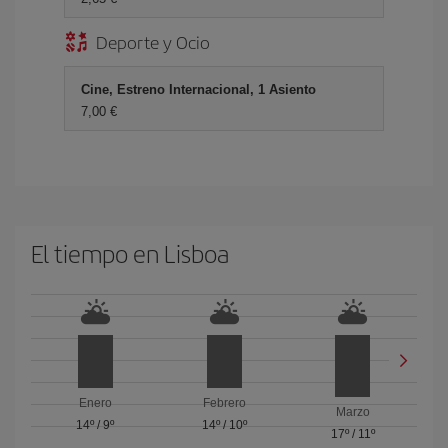
Deporte y Ocio
Cine, Estreno Internacional, 1 Asiento
7,00 €
El tiempo en Lisboa
Enero
Febrero
Marzo
14º
/
9º
14º
/
10º
17º
/
11º