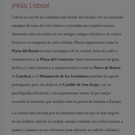
¡Hola, Lisboa!
Lisboa es una de las ciudades más bellas del mundo con su conocida
estampa de casas de color blanco coronadas por tejados rojizos.
Asentada sobre los restos de un antiguo campo volcánico, su centro
histórico se compone de siete colinas. Plazas imponentes como la
Plaza del Rossío
(centro neurálgico de la ciudad, llena de cafés y
restaurantes) o la
Plaza del Comercio
. Otros monumentos de gran
belleza y valor histórico y arquitectónico como la
Torre de Belem
,
la
Catedral
, o el
Monasterio de los Jerónimos
pueblan la capital
portuguesa, pero sin duda es el
Castillo de San Jorge
, con su
privilegiada ubicación y sus majestuosas vistas, el que mejor
recuerda al visitante que se halla ante la puerta de entrada a Europa.
La ciudad está surcada por los famosos tranvías que se han erigido
en un símbolo más de la ciudad, aunque también sus calles invitan a
pasear y pararse en sus cafeterías para saborear su café de calidad y