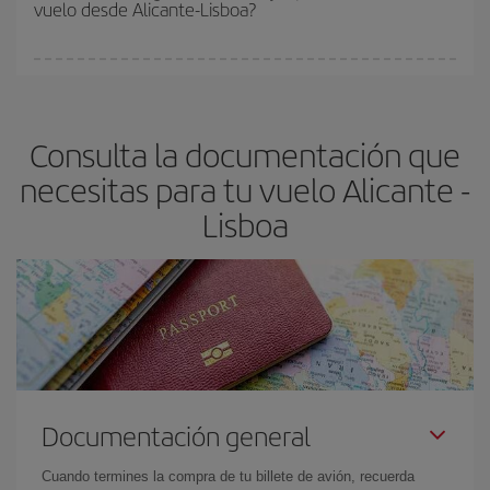
vuelo desde Alicante-Lisboa?
y de que las tarifas más baratas (turista) estén disponibles o se
vayan agotando. Por eso, comprar con antelación es
fundamental
para conseguir
vuelos baratos a Alicante-Lisboa-
En Iberia, tenemos distintas tarifas para garantizarte el mejor
dest
.
precio según tus necesidades de viaje. La tarifa básica, te
asegura el vuelo más barato.
Consulta la documentación que
necesitas para tu vuelo Alicante -
Lisboa
Documentación general
Cuando termines la compra de tu billete de avión, recuerda