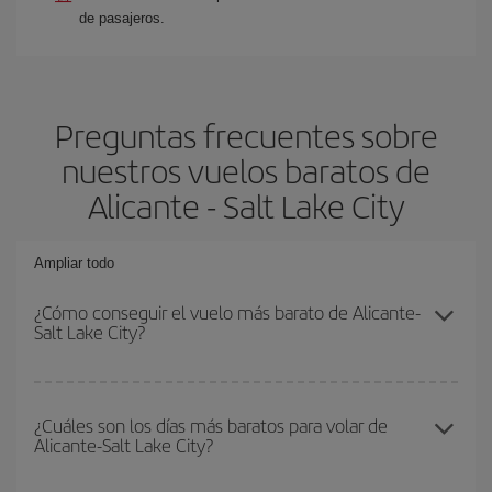
de pasajeros.
Preguntas frecuentes sobre
nuestros vuelos baratos de
Alicante - Salt Lake City
Ampliar todo
¿Cómo conseguir el vuelo más barato de Alicante-
Salt Lake City?
Podrás ahorrar en tu billete de avión de Alicante-Salt Lake City-
dest y conseguir el vuelo más barato si evitas temporadas altas,
¿Cuáles son los días más baratos para volar de
Alicante-Salt Lake City?
compras con antelación y puedes ser flexible con las fechas y
horarios de ida y vuelta.