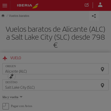
Saltar al contenido principal
Vuelos baratos
Vuelos baratos de Alicante (ALC)
a Salt Lake City (SLC) desde 798
€
VUELO
ORIGEN
DESTINO
Seleccione
Ida y vuelta
una
opción
Pagar con Avios