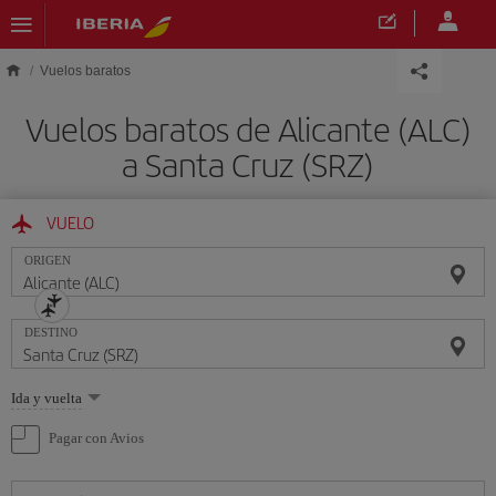
Saltar al contenido principal
Vuelos baratos
Vuelos baratos de Alicante (ALC)
a Santa Cruz (SRZ)
VUELO
ORIGEN
DESTINO
Seleccione
Ida y vuelta
una
opción
Pagar con Avios