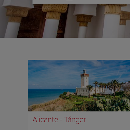
una
opción
Alicante
-
Tánger