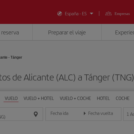
España - ES
Empresas
 reserva
Preparar el viaje
Experien
cante - Tánger
tos de Alicante (ALC) a Tánger (TNG
VUELO
VUELO + HOTEL
VUELO + COCHE
HOTEL
COCHE
Fecha ida
Fecha vuelta
1
A
Introduce la fecha en formato día/mes/año
Introduce la fecha en format