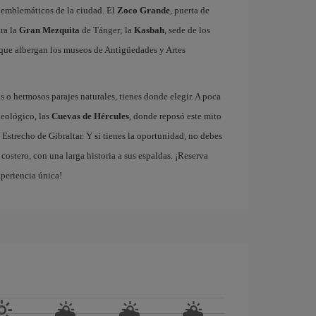
ás emblemáticos de la ciudad. El
Zoco Grande
, puerta de
tra la
Gran Mezquita
de Tánger; la
Kasbah
, sede de los
que albergan los museos de Antigüedades y Artes
 o hermosos parajes naturales, tienes donde elegir. A poca
ueológico, las
Cuevas de Hércules
, donde reposó este mito
 Estrecho de Gibraltar. Y si tienes la oportunidad, no debes
ostero, con una larga historia a sus espaldas. ¡Reserva
xperiencia única!