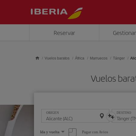
Saltar al contenido principal
Reservar
Gestionar
Vuelos baratos
África
Marruecos
Tánger
Ali
Vuelos bara
ORIGEN
DESTINO
Seleccione
Pagar con Avios
Ida y vuelta