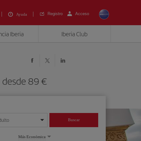
Registro
Acceso
Ayuda
cia Iberia
Iberia Club
) desde 89 €
dulto
Buscar
o día/mes/año
Más Económica