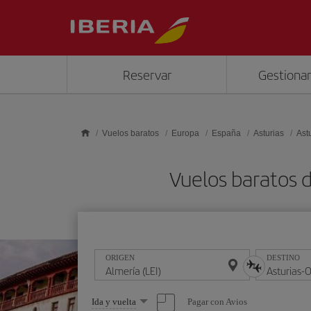
Saltar al contenido principal
Reservar
Gestionar
Vuelos baratos
Europa
España
Asturias
Ast
Vuelos baratos 
ORIGEN
DESTINO
Seleccione
Pagar con Avios
Ida y vuelta