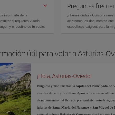
Preguntas frecue
da informarte de la
¿Tienes dudas? Consulta nues
sultar si requieres visado,
aclaramos los documentos que ne
rigen y el destino de tu vuelo.
específicos exigidos para la mi
rmación útil para volar a Asturias-O
¡Hola, Asturias-Oviedo!
Burguesa y monumental, la
capital del Principado de A
amantes del arte y la cultura. Aprovecha nuestras oferta
de monumentos del llamado prerrománico asturiano, decl
iglesias de
Santa María del Naranco
y
San Miguel de L
como el icónico
Palacio de Congresos
diseñado por San