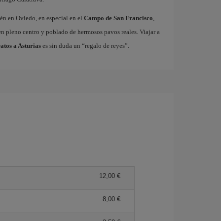
ién en Oviedo, en especial en el
Campo de San Francisco
,
n pleno centro y poblado de hermosos pavos reales. Viajar a
atos a Asturias
es sin duda un “regalo de reyes”.
12,00 €
8,00 €