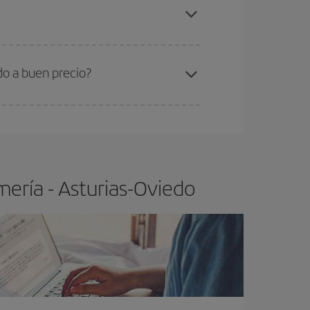
mería-Asturias-Oviedo-dest
.
ra el vuelo más barato.
do a buen precio?
ser flexible.
Lo normal es que
cuanto antes
 poco abiertos, podrás
elegir el precio más
ería - Asturias-Oviedo