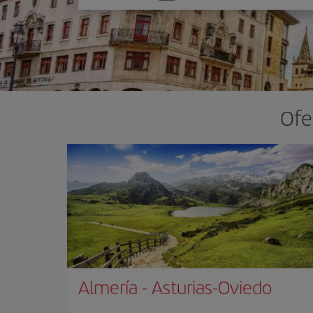
una
opción
Ofe
Almería
-
Asturias-Oviedo