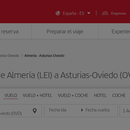
España - ES
Empresas
 reserva
Preparar el viaje
Experien
urias-Oviedo
Almería - Asturias-Oviedo
de Almería (LEI) a Asturias-Oviedo (
VUELO
VUELO + HOTEL
VUELO + COCHE
HOTEL
COCHE
Fecha ida
Fecha vuelta
1
A
Introduce la fecha en formato día/mes/año
Introduce la fecha en format