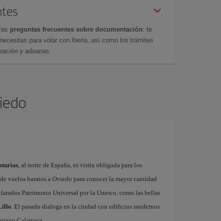
ntes
tras
preguntas frecuentes sobre documentación
: te
cesitas para volar con Iberia, así como los trámites
gración y aduanas.
viedo
sturias
, al norte de España, es visita obligada para los
s de vuelos baratos a Oviedo para conocer la mayor cantidad
arados Patrimonio Universal por la Unesco, como las bellas
illo
. El pasado dialoga en la ciudad con edificios modernos
tiago Calatrava.