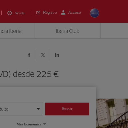
Registro
Acceso
Ayuda
cia Iberia
Iberia Club
OVD) desde 225 €
dulto
Buscar
o día/mes/año
Más Económica