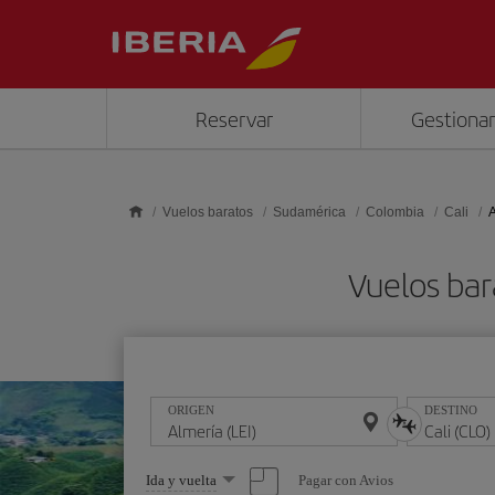
Saltar al contenido principal
Reservar
Gestionar
Vuelos baratos
Sudamérica
Colombia
Cali
A
Vuelos bar
ORIGEN
DESTINO
Seleccione
Pagar con Avios
Ida y vuelta