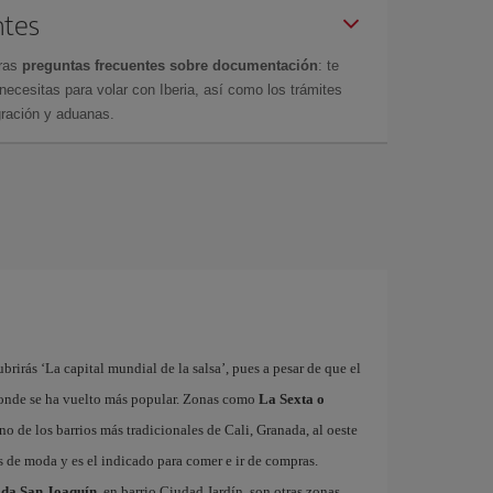
ntes
tras
preguntas frecuentes sobre documentación
: te
cesitas para volar con Iberia, así como los trámites
gración y aduanas.
brirás ‘La capital mundial de la salsa’, pues a pesar de que el
 donde se ha vuelto más popular. Zonas como
La Sexta o
no de los barrios más tradicionales de Cali, Granada, al oeste
as de moda y es el indicado para comer e ir de compras.
ida San Joaquín
, en barrio Ciudad Jardín, son otras zonas