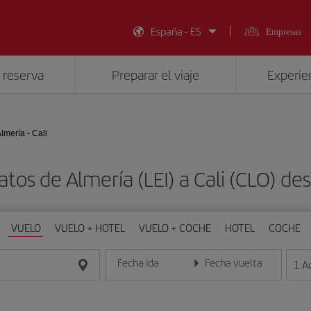
España - ES
Empresas
 reserva
Preparar el viaje
Experien
lmería - Cali
atos de Almería (LEI) a Cali (CLO) d
VUELO
VUELO + HOTEL
VUELO + COCHE
HOTEL
COCHE
Fecha ida
Fecha vuelta
1
A
Introduce la fecha en formato día/mes/año
Introduce la fecha en format