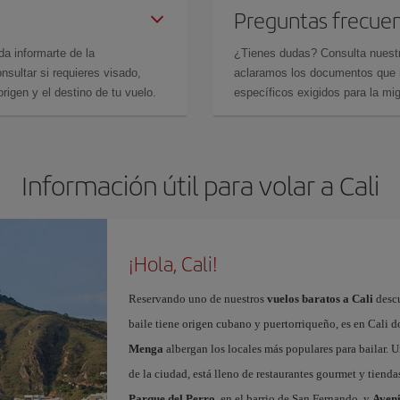
Preguntas frecue
da informarte de la
¿Tienes dudas? Consulta nues
sultar si requieres visado,
aclaramos los documentos que ne
rigen y el destino de tu vuelo.
específicos exigidos para la mi
Información útil para volar a Cali
¡Hola, Cali!
Reservando uno de nuestros
vuelos baratos a Cali
descu
baile tiene origen cubano y puertorriqueño, es en Cali
Menga
albergan los locales más populares para bailar. U
de la ciudad, está lleno de restaurantes gourmet y tiend
Parque del Perro
, en el barrio de San Fernando, y
Aven