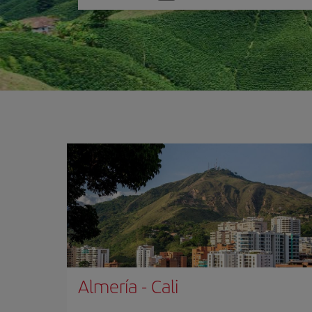
una
opción
Almería
-
Cali