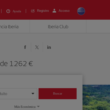
Registro
Acceso
Ayuda
cia Iberia
Iberia Club
esde 1262 €
dulto
Buscar
o día/mes/año
Más Económica