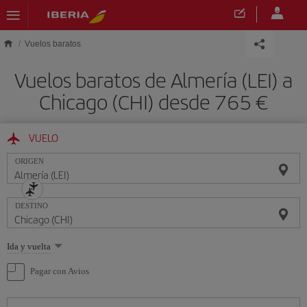
Saltar al contenido principal
Vuelos baratos
Vuelos baratos de Almería (LEI) a
Chicago (CHI) desde 765 €
VUELO
ORIGEN
DESTINO
Seleccione
Ida y vuelta
una
opción
Pagar con Avios