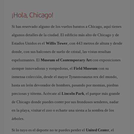
¡Hola, Chicago!
Si has reservado alguno de los vuelos baratos a Chicago, aquí tienes
algunos detalles de la ciudad. El edificio más alto de Chicago y de
Estados Unidos es el
Willis Tower
, con 443 metros de altura y desde
donde, con sus balcones de suelo de cristal, las vistas resultan
espeluznantes. El
Museum of Contemporary Art
con exposiciones
siempre innovadoras y rompedoras, el
Field Museum
con su
inmensa colección, desde el mayor Tyrannosaurus rex del mundo,
hasta un león devorador de hombres, pasando por momias, piedras
preciosas y tótems. Acércate al
Lincoln Park
, el parque más grande
de Chicago donde puedes correr por sus frondosos senderos, nadar
en la playa, visitar el zoo o echarte una siesta a la sombra de los
árboles.
Si lo tuyo es el deporte no te puedes perder el
United Center
, el