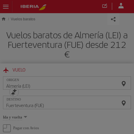
Saltar al contenido principal
Vuelos baratos
Vuelos baratos de Almería (LEI) a
Fuerteventura (FUE) desde 212
€
VUELO
ORIGEN
DESTINO
Seleccione
Ida y vuelta
una
opción
Pagar con Avios