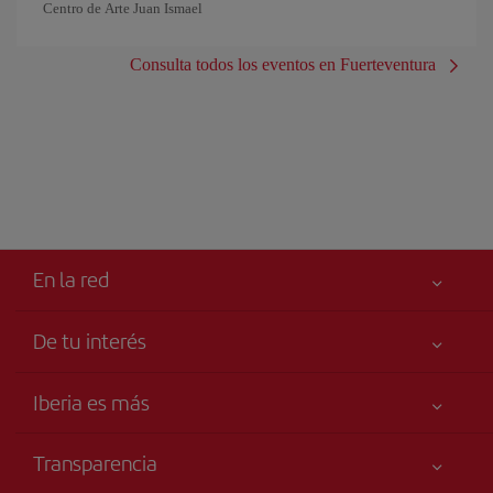
Centro de Arte Juan Ismael
Consulta todos los eventos en Fuerteventura
En la red
De tu interés
Iberia Joven
Mejor precio garantizado
Iberia es más
Tu seguridad es lo primero
Noticias y Novedades
Declaración de accesibilidad
Transparencia
Talento a bordo
Compromiso de servicio