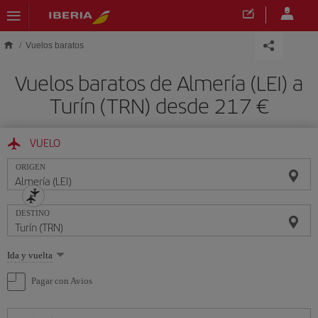
Saltar al contenido principal
Vuelos baratos
Vuelos baratos de Almería (LEI) a
Turín (TRN) desde 217 €
VUELO
ORIGEN
DESTINO
Seleccione
Ida y vuelta
una
opción
Pagar con Avios