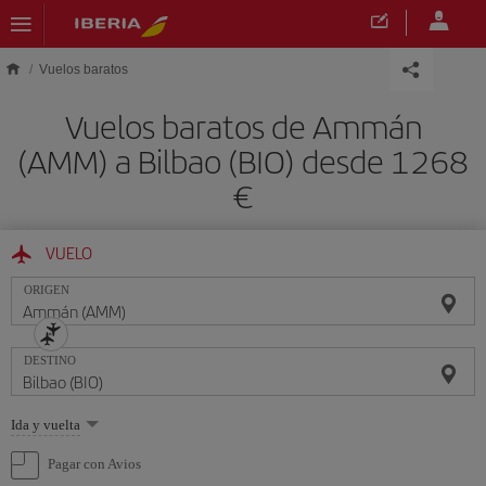
Saltar al contenido principal
Vuelos baratos
Vuelos baratos de Ammán
(AMM) a Bilbao (BIO) desde 1268
€
VUELO
ORIGEN
DESTINO
Seleccione
Ida y vuelta
una
opción
Pagar con Avios