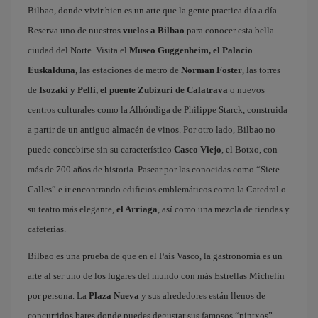
Bilbao, donde vivir bien es un arte que la gente practica día a día.
Reserva uno de nuestros
vuelos a Bilbao
para conocer esta bella
ciudad del Norte. Visita el
Museo Guggenheim, el Palacio
Euskalduna
, las estaciones de metro de
Norman Foster
, las torres
de
Isozaki y Pelli, el puente Zubizuri de Calatrava
o nuevos
centros culturales como la Alhóndiga de Philippe Starck, construida
a partir de un antiguo almacén de vinos. Por otro lado, Bilbao no
puede concebirse sin su característico
Casco Viejo
, el Botxo, con
más de 700 años de historia. Pasear por las conocidas como “Siete
Calles” e ir encontrando edificios emblemáticos como la Catedral o
su teatro más elegante,
el Arriaga
, así como una mezcla de tiendas y
cafeterías.
Bilbao es una prueba de que en el País Vasco, la gastronomía es un
arte al ser uno de los lugares del mundo con más Estrellas Michelin
por persona. La
Plaza Nueva
y sus alrededores están llenos de
concurridos bares donde puedes degustar sus famosos “pintxos”