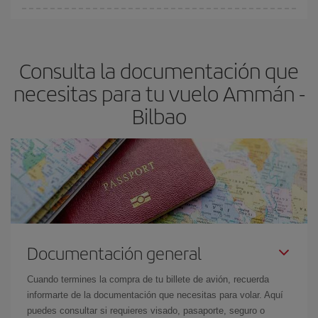
Cualquier día de la semana puedes encontrar vuelos baratos. Las
claves para encontrar los mejores precios son
anticiparte y ser
flexible.
Lo normal es que
cuanto antes
reserves tus billetes de
Consulta la documentación que
avión más baratos te saldrán. Además, si buscas los vuelos con
las fechas y los horarios del viaje un poco abiertos, podrás
elegir
necesitas para tu vuelo Ammán -
el precio más barato.
Bilbao
Documentación general
Cuando termines la compra de tu billete de avión, recuerda
informarte de la documentación que necesitas para volar. Aquí
puedes consultar si requieres visado, pasaporte, seguro o