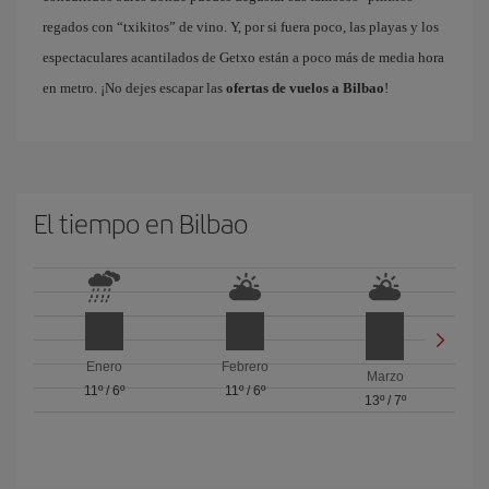
regados con “txikitos” de vino. Y, por si fuera poco, las playas y los
espectaculares acantilados de Getxo están a poco más de media hora
en metro. ¡No dejes escapar las
ofertas de vuelos a Bilbao
!
El tiempo en Bilbao
Enero
Febrero
Marzo
11º
/
6º
11º
/
6º
13º
/
7º