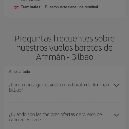
Terminales:
El aeropuerto tiene una terminal .
Preguntas frecuentes sobre
nuestros vuelos baratos de
Ammán - Bilbao
Ampliar todo
¿Cómo conseguir el vuelo más barato de Ammán-
Bilbao?
Podrás ahorrar en tu billete de avión de Ammán-Bilbao-dest y
conseguir el vuelo más barato si evitas temporadas altas,
¿Cuándo son las mejores ofertas de vuelos de
Ammán-Bilbao?
compras con antelación y puedes ser flexible con las fechas y
horarios de ida y vuelta.