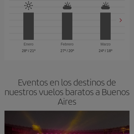
Enero
Febrero
Marzo
28º
/
21º
27º
/
20º
24º
/
18º
Eventos en los destinos de
nuestros vuelos baratos a Buenos
Aires