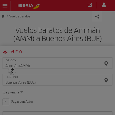
Saltar al contenido principal
Vuelos baratos
Vuelos baratos de Ammán
(AMM) a Buenos Aires (BUE)
VUELO
ORIGEN
DESTINO
Seleccione
Ida y vuelta
una
opción
Pagar con Avios