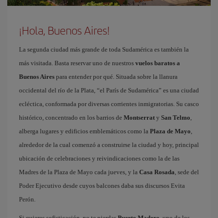
¡Hola, Buenos Aires!
La segunda ciudad más grande de toda Sudamérica es también la
más visitada. Basta reservar uno de nuestros
vuelos baratos a
Buenos Aires
para entender por qué. Situada sobre la llanura
occidental del río de la Plata, “el París de Sudamérica” es una ciudad
ecléctica, conformada por diversas corrientes inmigratorias. Su casco
histórico, concentrado en los barrios de
Montserrat
y
San Telmo
,
alberga lugares y edificios emblemáticos como la
Plaza de Mayo
,
alrededor de la cual comenzó a construirse la ciudad y hoy, principal
ubicación de celebraciones y reivindicaciones como la de las
Madres de la Plaza de Mayo cada jueves, y la
Casa Rosada
, sede del
Poder Ejecutivo desde cuyos balcones daba sus discursos Evita
Perón.
Si quieres sofisticación, no te pierdas
Puerto Madero
, uno de los