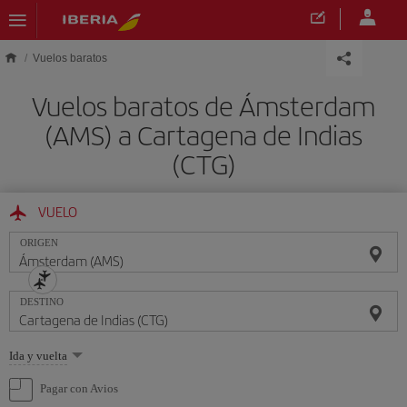
Saltar al contenido principal
Vuelos baratos
Vuelos baratos de Ámsterdam
(AMS) a Cartagena de Indias
(CTG)
VUELO
ORIGEN
DESTINO
Seleccione
Ida y vuelta
una
opción
Pagar con Avios