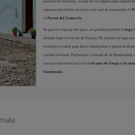
puestos de artesanía, es uno de los lugares más imponent
espectacular fuente en torno a la cual se encuentran el
P
el
Portal del Comercio
.
Si quieres respirar aire puro, no puedes perderte el
lago 
situado bajo el volcán de Pacaya. De camino al lago enc
ecológica e ideal para hacer senderismo o practicar depor
ciudad colonial, Patrimonio Cultural de la Humanidad, q
excepcional vista hacia los
volcanes de Fuego y Acate
Guatemala
.
emala