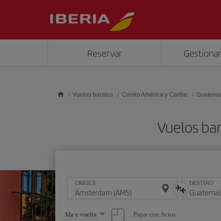
Saltar al contenido principal
Reservar
Gestionar
Vuelos baratos
Centro América y Caribe
Guatema
Vuelos ba
ORIGEN
DESTINO
Seleccione
Pagar con Avios
Ida y vuelta