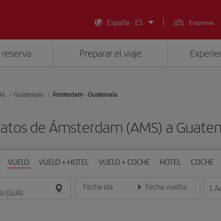
España - ES
Empresas
 reserva
Preparar el viaje
Experien
la
Guatemala
Ámsterdam - Guatemala
ratos de Ámsterdam (AMS) a Guate
VUELO
VUELO + HOTEL
VUELO + COCHE
HOTEL
COCHE
Fecha ida
Fecha vuelta
1
A
Introduce la fecha en formato día/mes/año
Introduce la fecha en format