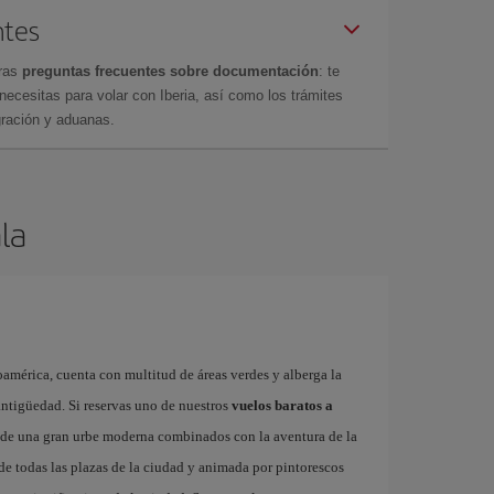
ntes
tras
preguntas frecuentes sobre documentación
: te
cesitas para volar con Iberia, así como los trámites
gración y aduanas.
la
américa, cuenta con multitud de áreas verdes y alberga la
ntigüedad. Si reservas uno de nuestros
vuelos baratos a
s de una gran urbe moderna combinados con la aventura de la
 de todas las plazas de la ciudad y animada por pintorescos