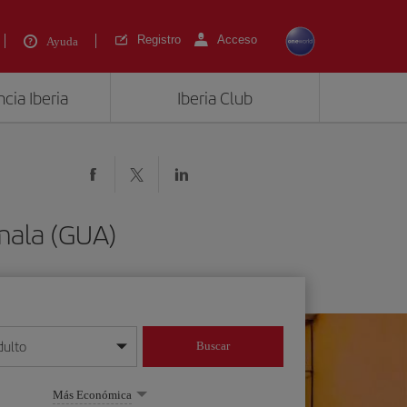
Registro
Acceso
Ayuda
cia Iberia
Iberia Club
mala (GUA)
dulto
Buscar
o día/mes/año
Más Económica