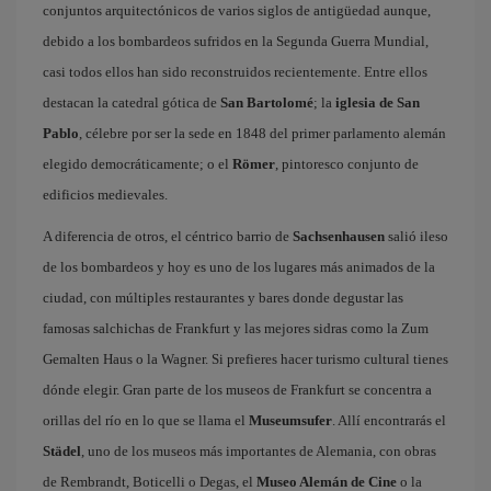
conjuntos arquitectónicos de varios siglos de antigüedad aunque,
debido a los bombardeos sufridos en la Segunda Guerra Mundial,
casi todos ellos han sido reconstruidos recientemente. Entre ellos
destacan la catedral gótica de
San Bartolomé
; la
iglesia de San
Pablo
, célebre por ser la sede en 1848 del primer parlamento alemán
elegido democráticamente; o el
Römer
, pintoresco conjunto de
edificios medievales.
A diferencia de otros, el céntrico barrio de
Sachsenhausen
salió ileso
de los bombardeos y hoy es uno de los lugares más animados de la
ciudad, con múltiples restaurantes y bares donde degustar las
famosas salchichas de Frankfurt y las mejores sidras como la Zum
Gemalten Haus o la Wagner. Si prefieres hacer turismo cultural tienes
dónde elegir. Gran parte de los museos de Frankfurt se concentra a
orillas del río en lo que se llama el
Museumsufer
. Allí encontrarás el
Städel
, uno de los museos más importantes de Alemania, con obras
de Rembrandt, Boticelli o Degas, el
Museo Alemán de Cine
o la