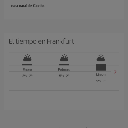
casa natal de Goethe
.
El tiempo en Frankfurt
Enero
Febrero
Marzo
3º
/
-2º
5º
/
-2º
9º
/
1º