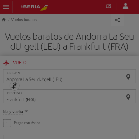
Saltar al contenido principal
Vuelos baratos
Vuelos baratos de Andorra La Seu
dUrgell (LEU) a Frankfurt (FRA)
VUELO
ORIGEN
DESTINO
Seleccione
Ida y vuelta
una
opción
Pagar con Avios