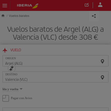
Saltar al contenido principal
Vuelos baratos
Vuelos baratos de Argel (ALG) a
Valencia (VLC) desde 308 €
VUELO
ORIGEN
DESTINO
Seleccione
Ida y vuelta
una
opción
Pagar con Avios