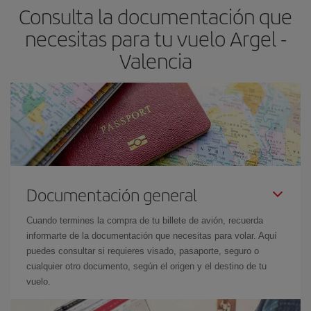
Consulta la documentación que
avión más baratos te saldrán. Además, si buscas los vuelos con
las fechas y los horarios del viaje un poco abiertos, podrás
elegir
necesitas para tu vuelo Argel -
el precio más barato.
Valencia
Documentación general
Cuando termines la compra de tu billete de avión, recuerda
informarte de la documentación que necesitas para volar. Aquí
puedes consultar si requieres visado, pasaporte, seguro o
cualquier otro documento, según el origen y el destino de tu
vuelo.