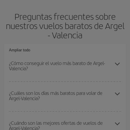
Preguntas frecuentes sobre
nuestros vuelos baratos de Argel
- Valencia
Ampliar todo
¿Cómo conseguir el vuelo más barato de Argel-
Valencia?
Podrás ahorrar en tu billete de avión de Argel-Valencia-dest y
conseguir el vuelo más barato si evitas temporadas altas,
¿Cuáles son los días más baratos para volar de
Argel-Valencia?
compras con antelación y puedes ser flexible con las fechas y
horarios de ida y vuelta.
Para saber qué días te saldrá más económico volar, solo tienes
que empezar una consulta en nuestro
buscador de vuelos
¿Cuándo son las mejores ofertas de vuelos de
Argel-Valencia?
baratos
. Dinos desde dónde vuelas, a dónde quieres ir y en qué