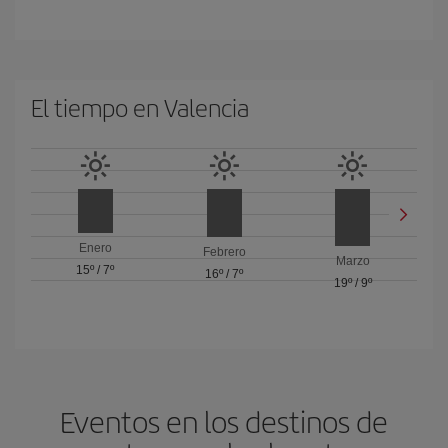
El tiempo en Valencia
Enero
Febrero
Marzo
15º
/
7º
16º
/
7º
19º
/
9º
Eventos en los destinos de