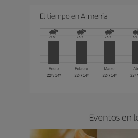
El tiempo en Armenia
Enero
Febrero
Marzo
Ab
22º
/
14º
22º
/
14º
22º
/
14º
22º
Eventos en l