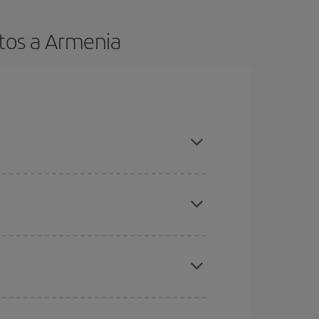
tos a Armenia
es ser flexible con las fechas y horarios de ida y
cuentras el vuelo más barato.
ratos
. Dinos desde dónde vuelas, a dónde
ra días cercanos
, tanto de ida como de vuelta,
gunos
horarios
puede que te hagan ahorrar aún
eral las Navidades, la Semana Santa y los