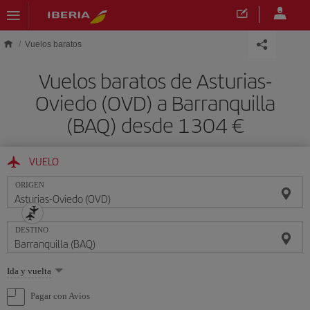
Saltar al contenido principal
Vuelos baratos
Vuelos baratos de Asturias-
Oviedo (OVD) a Barranquilla
(BAQ) desde 1304 €
VUELO
ORIGEN
DESTINO
Seleccione
Ida y vuelta
una
opción
Pagar con Avios