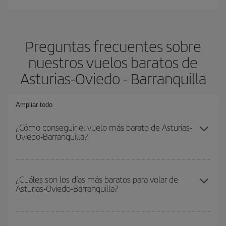
Preguntas frecuentes sobre
nuestros vuelos baratos de
Asturias-Oviedo - Barranquilla
Ampliar todo
¿Cómo conseguir el vuelo más barato de Asturias-
Oviedo-Barranquilla?
Podrás ahorrar en tu billete de avión de Asturias-Oviedo-
Barranquilla-dest y conseguir el vuelo más barato si evitas
¿Cuáles son los días más baratos para volar de
Asturias-Oviedo-Barranquilla?
temporadas altas, compras con antelación y puedes ser flexible
con las fechas y horarios de ida y vuelta.
Para saber qué días te saldrá más económico volar, solo tienes