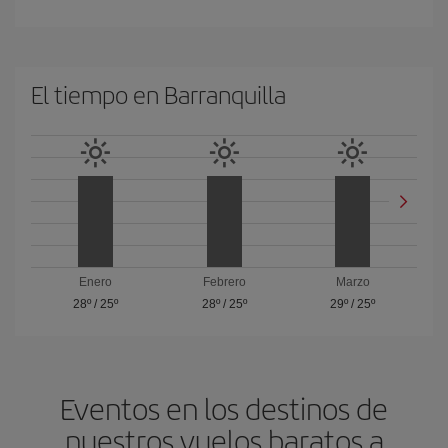
El tiempo en Barranquilla
Enero
Febrero
Marzo
28º
/
25º
28º
/
25º
29º
/
25º
Eventos en los destinos de
nuestros vuelos baratos a