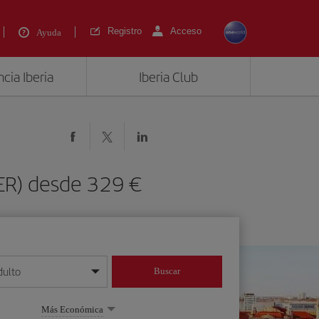
Registro
Acceso
Ayuda
cia Iberia
Iberia Club
BER) desde 329 €
dulto
Buscar
o día/mes/año
Más Económica