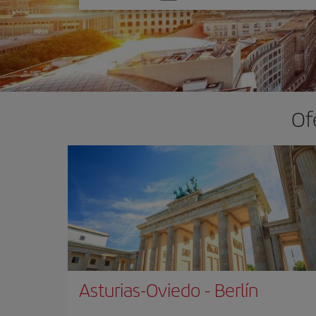
una
opción
Of
Asturias-Oviedo
-
Berlín