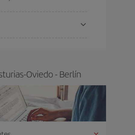
elo y de que las tarifas más baratas (turista)
turias-Oviedo-Berlín-dest
.
ra el vuelo más barato.
turias-Oviedo - Berlín
ntes