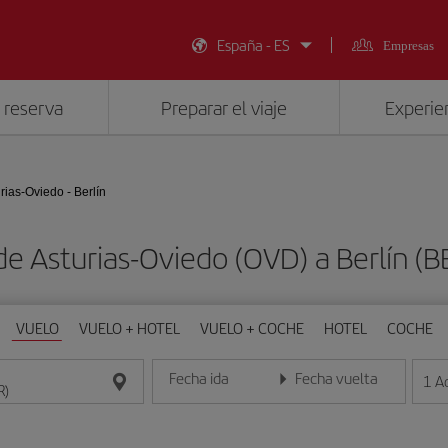
España - ES
Empresas
 reserva
Preparar el viaje
Experien
rias-Oviedo - Berlín
de Asturias-Oviedo (OVD) a Berlín (
VUELO
VUELO + HOTEL
VUELO + COCHE
HOTEL
COCHE
Fecha ida
Fecha vuelta
1
A
Introduce la fecha en formato día/mes/año
Introduce la fecha en format