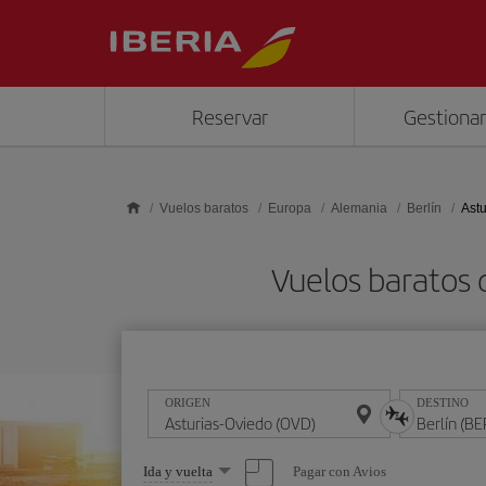
Saltar al contenido principal
Reservar
Gestionar
Vuelos baratos
Europa
Alemania
Berlín
Astu
Vuelos baratos 
ORIGEN
DESTINO
Seleccione
Pagar con Avios
Ida y vuelta