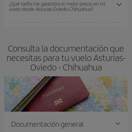
Los precios dependen de las plazas que queden libres en el vuelo
¿Qué tarifa me garantiza el mejor precio en mi
vuelo desde Asturias-Oviedo-Chihuahua?
y de que las tarifas más baratas (turista) estén disponibles o se
vayan agotando. Por eso, comprar con antelación es
fundamental
para conseguir
vuelos baratos a Asturias-Oviedo-
En Iberia, tenemos distintas tarifas para garantizarte el mejor
Chihuahua-dest
.
precio según tus necesidades de viaje. La tarifa básica, te
asegura el vuelo más barato.
Consulta la documentación que
necesitas para tu vuelo Asturias-
Oviedo - Chihuahua
Documentación general