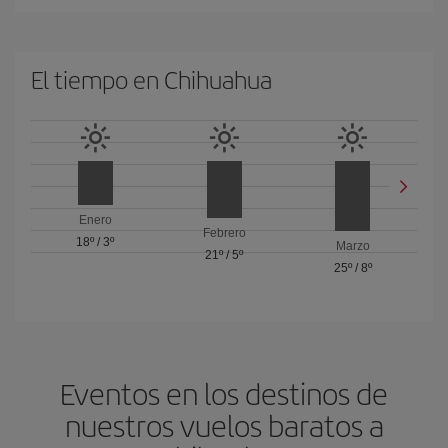
El tiempo en Chihuahua
Enero
Febrero
18º
/
3º
Marzo
21º
/
5º
25º
/
8º
Eventos en los destinos de
nuestros vuelos baratos a