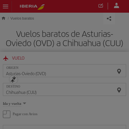
Saltar al contenido principal
Vuelos baratos
Vuelos baratos de Asturias-
Oviedo (OVD) a Chihuahua (CUU)
VUELO
ORIGEN
DESTINO
Seleccione
Ida y vuelta
una
opción
Pagar con Avios