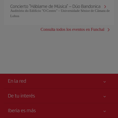
Concierto "Háblame de Música" – Dúo Bandonica
Auditório do Edifício "O Centro" – Universidade Sénior de Câmara de
Lobos
Consulta todos los eventos en Funchal
En la red
De tu interés
Iberia Joven
Mejor precio garantizado
Iberia es más
Tu seguridad es lo primero