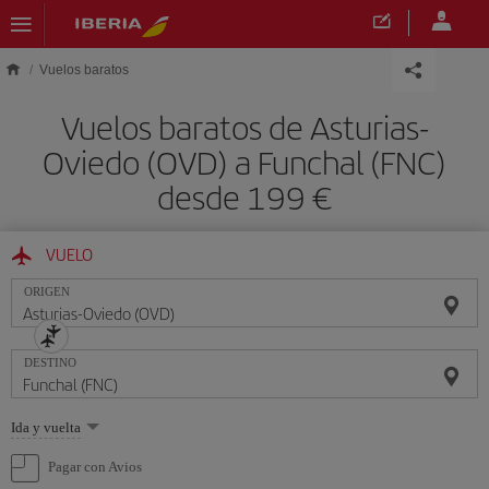
Saltar al contenido principal
Vuelos baratos
Vuelos baratos de Asturias-
Oviedo (OVD) a Funchal (FNC)
desde 199 €
VUELO
ORIGEN
DESTINO
Seleccione
Ida y vuelta
una
opción
Pagar con Avios