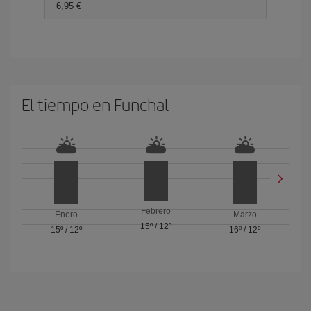
6,95 €
El tiempo en Funchal
Febrero
Enero
Marzo
15º
/
12º
15º
/
12º
16º
/
12º