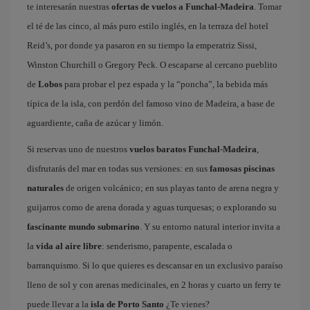
te interesarán nuestras
ofertas de vuelos a Funchal-Madeira
. Tomar
el té de las cinco, al más puro estilo inglés, en la terraza del hotel
Reid’s, por donde ya pasaron en su tiempo la emperatriz Sissi,
Winston Churchill o Gregory Peck. O escaparse al cercano pueblito
de
Lobos
para probar el pez espada y la “poncha”, la bebida más
típica de la isla, con perdón del famoso vino de Madeira, a base de
aguardiente, caña de azúcar y limón.
Si reservas uno de nuestros
vuelos baratos Funchal-Madeira
,
disfrutarás del mar en todas sus versiones: en sus
famosas piscinas
naturales
de origen volcánico; en sus playas tanto de arena negra y
guijarros como de arena dorada y aguas turquesas; o explorando su
fascinante mundo submarino
. Y su entorno natural interior invita a
la
vida al aire libre
: senderismo, parapente, escalada o
barranquismo. Si lo que quieres es descansar en un exclusivo paraíso
lleno de sol y con arenas medicinales, en 2 horas y cuarto un ferry te
puede llevar a la
isla de Porto Santo
¿Te vienes?