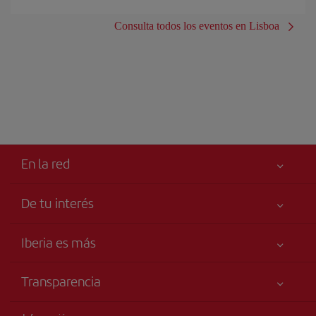
Consulta todos los eventos en Lisboa
En la red
De tu interés
Iberia Joven
Mejor precio garantizado
Iberia es más
Tu seguridad es lo primero
Noticias y Novedades
Declaración de accesibilidad
Transparencia
Talento a bordo
Compromiso de servicio
Información Legal
Grupo Iberia