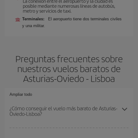
La conexión entre el aeropuerto y la ciudad es
posible mediante numerosas líneas de autobús,
metro y servicios de taxi.
Terminales:
El aeropuerto tiene dos terminales civiles
y una militar.
Preguntas frecuentes sobre
nuestros vuelos baratos de
Asturias-Oviedo - Lisboa
Ampliar todo
¿Cómo conseguir el vuelo más barato de Asturias-
Oviedo-Lisboa?
Podrás ahorrar en tu billete de avión de Asturias-Oviedo-Lisboa-
dest y conseguir el vuelo más barato si evitas temporadas altas,