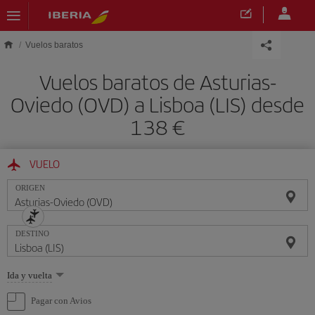
Saltar al contenido principal
Vuelos baratos
Vuelos baratos de Asturias-
Oviedo (OVD) a Lisboa (LIS) desde
138 €
VUELO
ORIGEN
DESTINO
Seleccione
Ida y vuelta
una
opción
Pagar con Avios