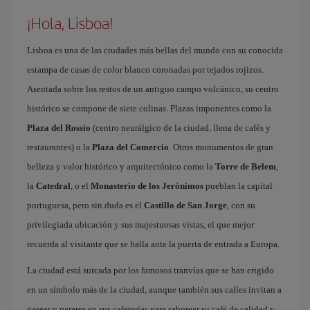
¡Hola, Lisboa!
Lisboa es una de las ciudades más bellas del mundo con su conocida
estampa de casas de color blanco coronadas por tejados rojizos.
Asentada sobre los restos de un antiguo campo volcánico, su centro
histórico se compone de siete colinas. Plazas imponentes como la
Plaza del Rossío
(centro neurálgico de la ciudad, llena de cafés y
restaurantes) o la
Plaza del Comercio
. Otros monumentos de gran
belleza y valor histórico y arquitectónico como la
Torre de Belem
,
la
Catedral
, o el
Monasterio de los Jerónimos
pueblan la capital
portuguesa, pero sin duda es el
Castillo de San Jorge
, con su
privilegiada ubicación y sus majestuosas vistas, el que mejor
recuerda al visitante que se halla ante la puerta de entrada a Europa.
La ciudad está surcada por los famosos tranvías que se han erigido
en un símbolo más de la ciudad, aunque también sus calles invitan a
pasear y pararse en sus cafeterías para saborear su café de calidad y