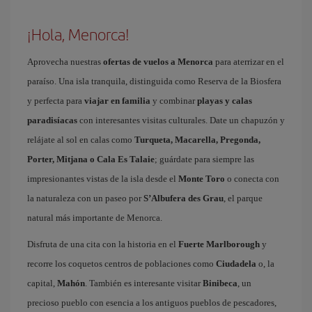
¡Hola, Menorca!
Aprovecha nuestras
ofertas de vuelos a Menorca
para aterrizar en el
paraíso. Una isla tranquila, distinguida como Reserva de la Biosfera
y perfecta para
viajar en familia
y combinar
playas y calas
paradisíacas
con interesantes visitas culturales. Date un chapuzón y
relájate al sol en calas como
Turqueta, Macarella, Pregonda,
Porter, Mitjana o Cala Es Talaie
; guárdate para siempre las
impresionantes vistas de la isla desde el
Monte Toro
o conecta con
la naturaleza con un paseo por
S’Albufera des Grau
, el parque
natural más importante de Menorca.
Disfruta de una cita con la historia en el
Fuerte Marlborough
y
recorre los coquetos centros de poblaciones como
Ciudadela
o, la
capital,
Mahón
. También es interesante visitar
Binibeca
, un
precioso pueblo con esencia a los antiguos pueblos de pescadores,