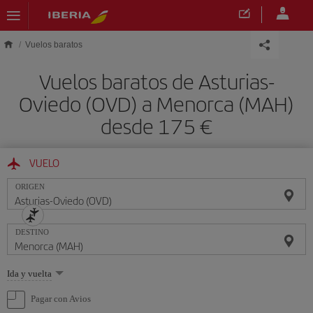
Saltar al contenido principal
Vuelos baratos
Vuelos baratos de Asturias-
Oviedo (OVD) a Menorca (MAH)
desde 175 €
VUELO
ORIGEN
DESTINO
Seleccione
Ida y vuelta
una
opción
Pagar con Avios