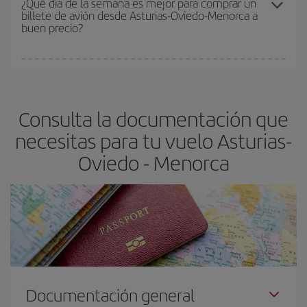
¿Qué día de la semana es mejor para comprar un
billete de avión desde Asturias-Oviedo-Menorca a
asegura el vuelo más barato.
buen precio?
Cualquier día de la semana puedes encontrar vuelos baratos. Las
claves para encontrar los mejores precios son
anticiparte y ser
flexible.
Lo normal es que
cuanto antes
reserves tus billetes de
Consulta la documentación que
avión más baratos te saldrán. Además, si buscas los vuelos con
las fechas y los horarios del viaje un poco abiertos, podrás
elegir
necesitas para tu vuelo Asturias-
el precio más barato.
Oviedo - Menorca
Documentación general