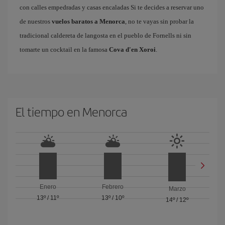
con calles empedradas y casas encaladas Si te decides a reservar uno
de nuestros
vuelos baratos a Menorca
, no te vayas sin probar la
tradicional caldereta de langosta en el pueblo de Fornells ni sin
tomarte un cocktail en la famosa
Cova d'en Xoroi
.
El tiempo en Menorca
Enero
Febrero
Marzo
13º
/
11º
13º
/
10º
14º
/
12º