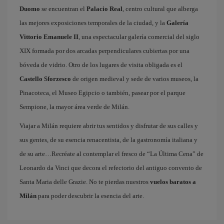
Duomo
se encuentran el
Palacio Real
, centro cultural que alberga
las mejores exposiciones temporales de la ciudad, y la
Galería
Vittorio Emanuele II
, una espectacular galería comercial del siglo
XIX formada por dos arcadas perpendiculares cubiertas por una
bóveda de vidrio. Otro de los lugares de visita obligada es el
Castello Sforzesco
de origen medieval y sede de varios museos, la
Pinacoteca, el Museo Egipcio o también, pasear por el parque
Sempione, la mayor área verde de Milán.
Viajar a Milán requiere abrir tus sentidos y disfrutar de sus calles y
sus gentes, de su esencia renacentista, de la gastronomía italiana y
de su arte…Recréate al contemplar el fresco de “La Última Cena” de
Leonardo da Vinci que decora el refectorio del antiguo convento de
Santa Maria delle Grazie. No te pierdas nuestros
vuelos baratos a
Milán
para poder descubrir la esencia del arte.