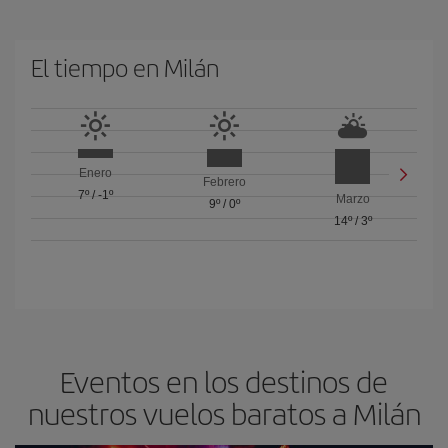
El tiempo en Milán
Enero
Febrero
7º
/
-1º
Marzo
9º
/
0º
14º
/
3º
Eventos en los destinos de
nuestros vuelos baratos a Milán