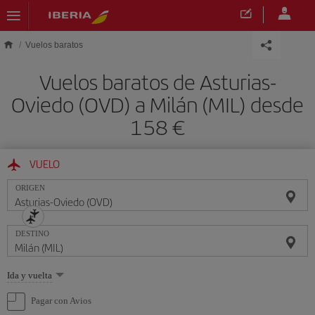
Saltar al contenido principal
Vuelos baratos
Vuelos baratos de Asturias-
Oviedo (OVD) a Milán (MIL) desde
158 €
VUELO
ORIGEN
DESTINO
Seleccione
Ida y vuelta
una
opción
Pagar con Avios