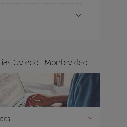
elo y de que las tarifas más baratas (turista)
sturias-Oviedo-Montevideo-dest
.
ra el vuelo más barato.
rias-Oviedo - Montevideo
ntes