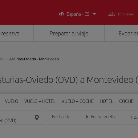
España - ES
Empresas
 reserva
Preparar el viaje
Experien
eo
Asturias-Oviedo - Montevideo
Asturias-Oviedo (OVD) a Montevideo
VUELO
VUELO + HOTEL
VUELO + COCHE
HOTEL
COCHE
Fecha ida
Fecha vuelta
1
A
Introduce la fecha en formato día/mes/año
Introduce la fecha en format