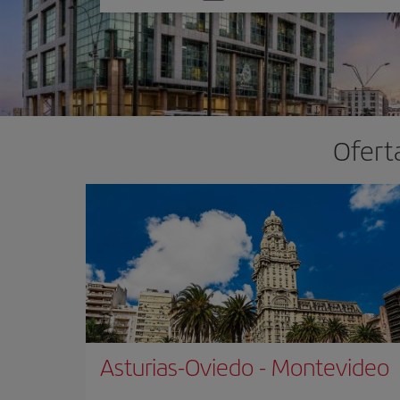
una
opción
Ofert
Asturias-Oviedo
-
Montevideo