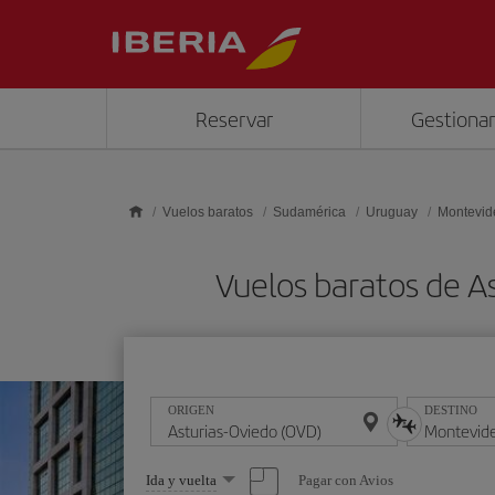
Saltar al contenido principal
Reservar
Gestionar
Vuelos baratos
Sudamérica
Uruguay
Montevid
Vuelos baratos de 
ORIGEN
DESTINO
Seleccione
Pagar con Avios
Ida y vuelta