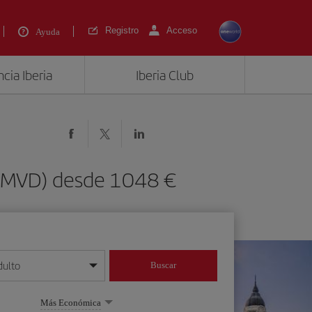
Registro
Acceso
Ayuda
cia Iberia
Iberia Club
 (MVD) desde 1048 €
dulto
Buscar
o día/mes/año
Más Económica