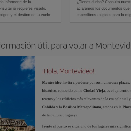
da informarte de la
¿Tienes dudas? Consulta nues
sultar si requieres visado,
aclaramos los documentos que ne
rigen y el destino de tu vuelo.
específicos exigidos para la mi
formación útil para volar a Montevi
¡Hola, Montevideo!
Montevideo
invita a perderse por sus numerosas plazas, 
histórico, conocido como
Ciudad Vieja
, es el epicentro
teatros y los edificios más relevantes de la era colonial
Cabildo
y la
Basílica Metropolitana
, ambos en la
Plaza
de la cultura uruguaya.
Frente al puerto se sitúa uno de los lugares más signific