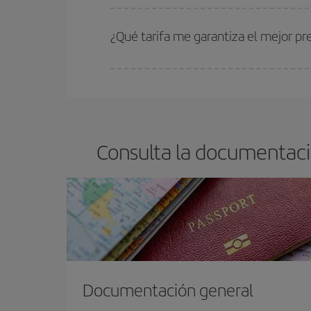
Cuanto antes reserves
tus vuelos, mejores precio
estén disponibles o se vayan agotando. Por eso,
¿Qué tarifa me garantiza el mejor p
En Iberia, tenemos distintas tarifas para garantiz
Consulta la documentaci
Documentación general