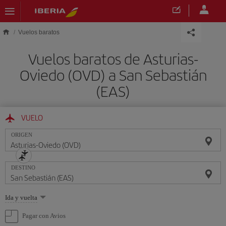
Saltar al contenido principal
Vuelos baratos
Vuelos baratos de Asturias-
Oviedo (OVD) a San Sebastián
(EAS)
VUELO
ORIGEN
DESTINO
Seleccione
Ida y vuelta
una
opción
Pagar con Avios