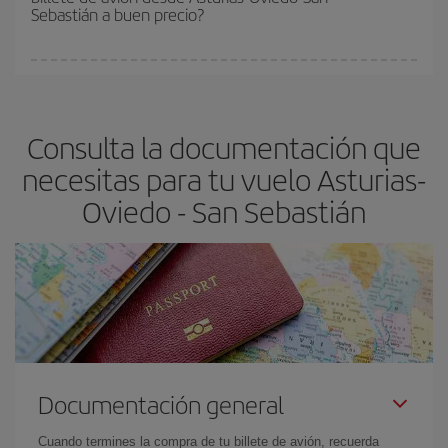
Sebastián a buen precio?
Cualquier día de la semana puedes encontrar vuelos baratos. Las
claves para encontrar los mejores precios son
anticiparte y ser
flexible.
Lo normal es que
cuanto antes
reserves tus billetes de
Consulta la documentación que
avión más baratos te saldrán. Además, si buscas los vuelos con
las fechas y los horarios del viaje un poco abiertos, podrás
elegir
necesitas para tu vuelo Asturias-
el precio más barato.
Oviedo - San Sebastián
Documentación general
Cuando termines la compra de tu billete de avión, recuerda