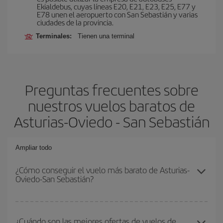
Ekialdebus, cuyas líneas E20, E21, E23, E25, E77 y
E78 unen el aeropuerto con San Sebastián y varias
ciudades de la provincia.
Terminales:
Tienen una terminal
Preguntas frecuentes sobre
nuestros vuelos baratos de
Asturias-Oviedo - San Sebastián
Ampliar todo
¿Cómo conseguir el vuelo más barato de Asturias-
Oviedo-San Sebastián?
Podrás ahorrar en tu billete de avión de Asturias-Oviedo-San
Sebastián-dest y conseguir el vuelo más barato si evitas
¿Cuándo son las mejores ofertas de vuelos de