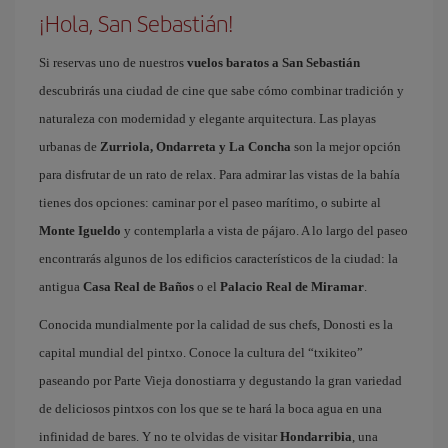
¡Hola, San Sebastián!
Si reservas uno de nuestros
vuelos baratos a San Sebastián
descubrirás una ciudad de cine que sabe cómo combinar tradición y
naturaleza con modernidad y elegante arquitectura. Las playas
urbanas de
Zurriola, Ondarreta y La Concha
son la mejor opción
para disfrutar de un rato de relax. Para admirar las vistas de la bahía
tienes dos opciones: caminar por el paseo marítimo, o subirte al
Monte Igueldo
y contemplarla a vista de pájaro. A lo largo del paseo
encontrarás algunos de los edificios característicos de la ciudad: la
antigua
Casa Real de Baños
o el
Palacio Real de Miramar
.
Conocida mundialmente por la calidad de sus chefs, Donosti es la
capital mundial del pintxo. Conoce la cultura del “txikiteo”
paseando por Parte Vieja donostiarra y degustando la gran variedad
de deliciosos pintxos con los que se te hará la boca agua en una
infinidad de bares. Y no te olvidas de visitar
Hondarribia
, una