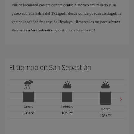
idílica localidad costera con un centro histórico amurallado y un
paseo sobre la bahía del Txingudi, desde donde puedes distinguir la
vecina localidad francesa de Hendaya. ¡Reserva las mejores
ofertas
de vuelos a San Sebastián
y disfruta de su encanto!
El tiempo en San Sebastián
Enero
Febrero
Marzo
10º
/
6º
10º
/
5º
13º
/
7º