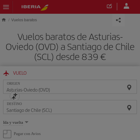
Saltar al contenido principal
Vuelos baratos
Vuelos baratos de Asturias-
Oviedo (OVD) a Santiago de Chile
(SCL) desde 839 €
VUELO
ORIGEN
DESTINO
Seleccione
Ida y vuelta
una
opción
Pagar con Avios