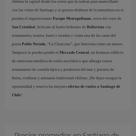
Admira la capital desde los cerros que la rodean para maravillarte
con las vistas de Santiago y si quieres disfrutar de la naturaleza no te
pierdas el impresionante
Parque Metropolitano
, cerca del cerro de
San Cristóbal
. Acércate al barrio bohemio de
Bellavista
con
restaurantes, teatros, bares y tiendas y visita una de las casas del
poeta
Pablo Neruda
, “La Chascona”, que funciona como un museo.
Tampoco te puedes perder el
Mercado Central
, un hermoso edificio
de estructura metálica de estilo neoclásico que alberga varios
restaurantes de comida típica y productos del mar y puestos de
frutas, verduras y artesanía tradicional chilena. ¡No dejes escapar la
oportunidad y reserva las mejores
ofertas de vuelos a Santiago de
Chile
!
Precios promedios en Santiago de