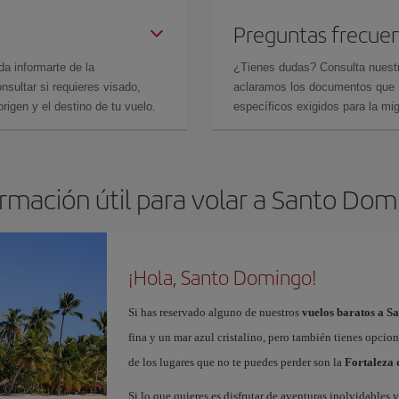
Preguntas frecue
da informarte de la
¿Tienes dudas? Consulta nues
sultar si requieres visado,
aclaramos los documentos que ne
rigen y el destino de tu vuelo.
específicos exigidos para la mi
rmación útil para volar a Santo Do
¡Hola, Santo Domingo!
Si has reservado alguno de nuestros
vuelos baratos a S
fina y un mar azul cristalino, pero también tienes opcio
de los lugares que no te puedes perder son la
Fortaleza
Si lo que quieres es disfrutar de aventuras inolvidables v