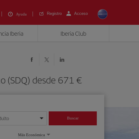
Registro
Acceso
Ayuda
cia Iberia
Iberia Club
go (SDQ) desde 671 €
dulto
Buscar
o día/mes/año
Más Económica