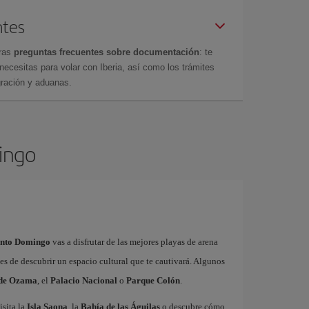
ntes
tras
preguntas frecuentes sobre documentación
: te
cesitas para volar con Iberia, así como los trámites
gración y aduanas.
mingo
anto Domingo
vas a disfrutar de las mejores playas de arena
nes de descubrir un espacio cultural que te cautivará. Algunos
 de Ozama
, el
Palacio Nacional
o
Parque Colón
.
isita la
Isla Saona
, la
Bahía de las Águilas
o descubre cómo