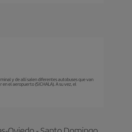
rminal y de allí salen diferentes autobuses que van
r en el aeropuerto (SICHALA). A su vez, el
ias-Oviedo - Santo Domingo