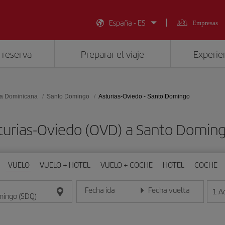
España - ES
Empresas
 reserva
Preparar el viaje
Experien
a Dominicana
Santo Domingo
Asturias-Oviedo - Santo Domingo
sturias-Oviedo (OVD) a Santo Domin
VUELO
VUELO + HOTEL
VUELO + COCHE
HOTEL
COCHE
Fecha ida
Fecha vuelta
1
A
Introduce la fecha en formato día/mes/año
Introduce la fecha en format