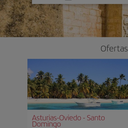
una
opción
Ofertas
Asturias-Oviedo
-
Santo
Domingo