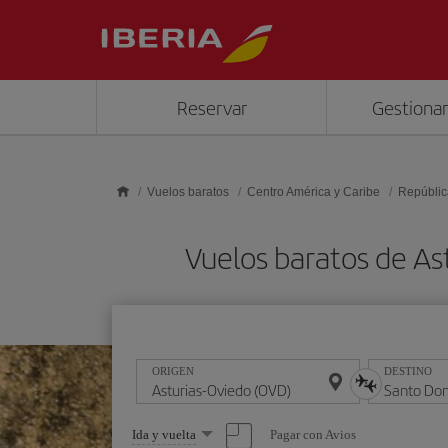
Saltar al contenido principal
Reservar
Gestionar
Vuelos baratos
Centro América y Caribe
Repúblic
Vuelos baratos de A
ORIGEN
DESTINO
Seleccione
Pagar con Avios
Ida y vuelta