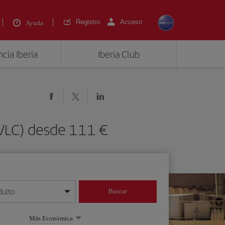
Registro
Acceso
Ayuda
cia Iberia
Iberia Club
(VLC) desde 111 €
dulto
Buscar
o día/mes/año
Más Económica