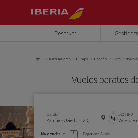
Saltar al contenido principal
Reservar
Gestionar
Vuelos baratos
Europa
España
Comunidad Va
Vuelos baratos d
ORIGEN
DESTINO
Seleccione
Pagar con Avios
Ida y vuelta