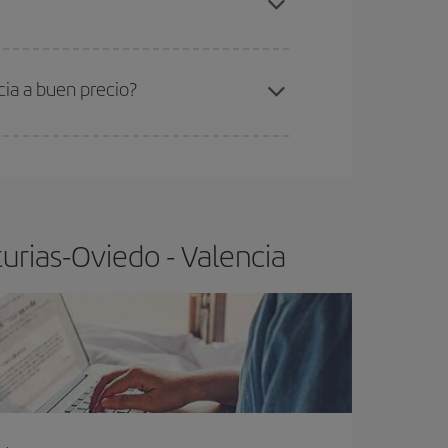
ra el vuelo más barato.
cia a buen precio?
ser flexible.
Lo normal es que
cuanto antes
 poco abiertos, podrás
elegir el precio más
urias-Oviedo - Valencia