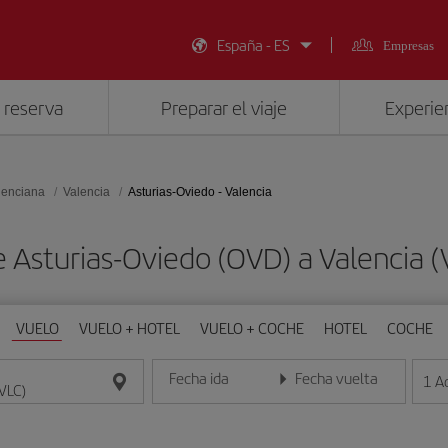
España - ES
Empresas
 reserva
Preparar el viaje
Experien
lenciana
Valencia
Asturias-Oviedo - Valencia
e Asturias-Oviedo (OVD) a Valencia 
VUELO
VUELO + HOTEL
VUELO + COCHE
HOTEL
COCHE
Fecha ida
Fecha vuelta
1
A
Introduce la fecha en formato día/mes/año
Introduce la fecha en format