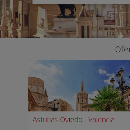
una
opción
Ofer
Asturias-Oviedo
-
Valencia