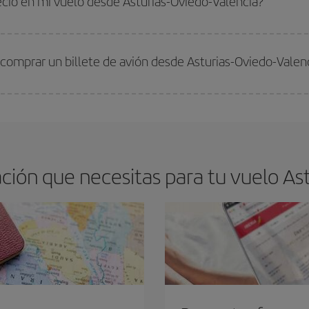
ecio en mi vuelo desde Asturias-Oviedo-Valencia?
arte el mejor precio según tus necesidades de viaje. La tarifa básica, te asegu
comprar un billete de avión desde Asturias-Oviedo-Valen
os baratos. Las claves para encontrar los mejores precios son
anticiparte y 
drán. Además, si buscas los vuelos con las fechas y los horarios del viaje un
ión que necesitas para tu vuelo Ast