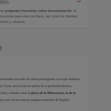
ntes
tras
preguntas frecuentes sobre documentación
: te
cesitas para volar con Iberia, así como los trámites
gración y aduanas.
a
contrarás una urbe de clima privilegiado en la que disfrutar
 río Turia, en la costa levantina de la península ibérica,
a fina y dorada como la
playa de la Malvarrosa, la de la
r por uno de los mejores parques naturales de España,