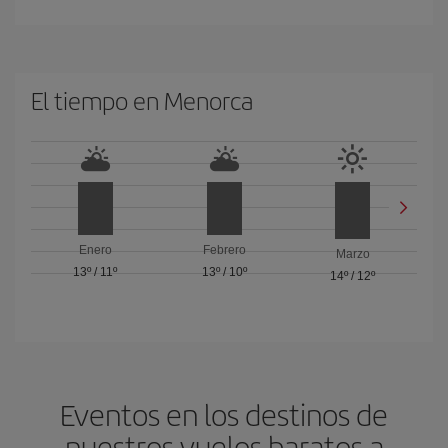
El tiempo en Menorca
Enero
Febrero
Marzo
13º
/
11º
13º
/
10º
14º
/
12º
Eventos en los destinos de
nuestros vuelos baratos a