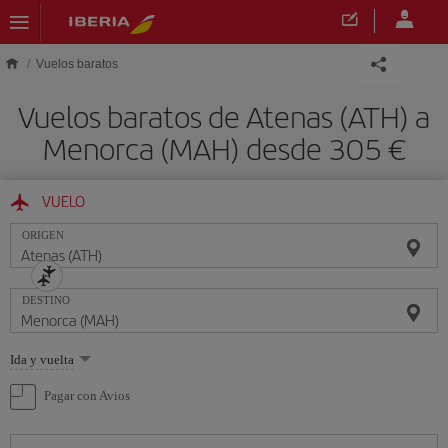
Saltar al contenido principal
Vuelos baratos
Vuelos baratos de Atenas (ATH) a
Menorca (MAH) desde 305 €
VUELO
ORIGEN
DESTINO
Seleccione
Ida y vuelta
una
opción
Pagar con Avios