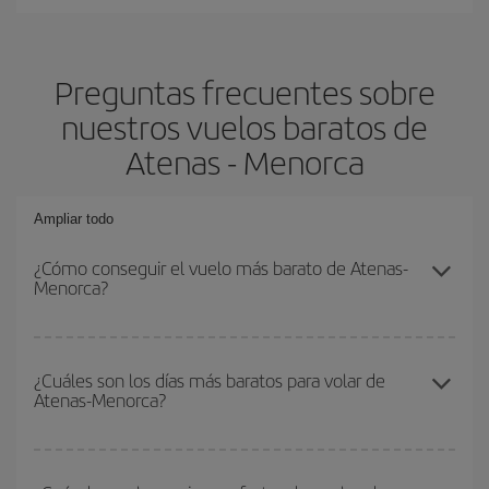
Preguntas frecuentes sobre
nuestros vuelos baratos de
Atenas - Menorca
Ampliar todo
¿Cómo conseguir el vuelo más barato de Atenas-
Menorca?
Podrás ahorrar en tu billete de avión de Atenas-Menorca-dest y
conseguir el vuelo más barato si evitas temporadas altas,
¿Cuáles son los días más baratos para volar de
Atenas-Menorca?
compras con antelación y puedes ser flexible con las fechas y
horarios de ida y vuelta.
Para saber qué días te saldrá más económico volar, solo tienes
que empezar una consulta en nuestro
buscador de vuelos