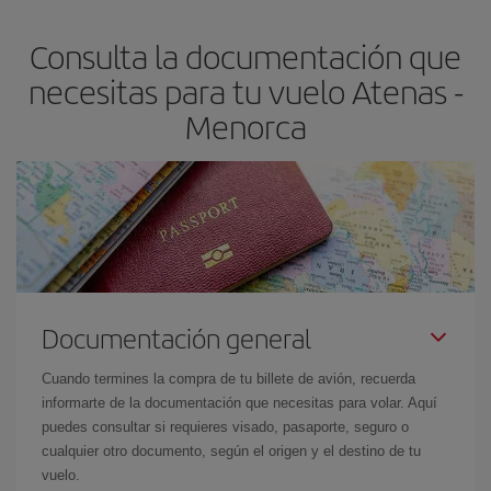
flexible.
Lo normal es que
cuanto antes
reserves tus billetes de
Consulta la documentación que
avión más baratos te saldrán. Además, si buscas los vuelos con
las fechas y los horarios del viaje un poco abiertos, podrás
elegir
necesitas para tu vuelo Atenas -
el precio más barato.
Menorca
Documentación general
Cuando termines la compra de tu billete de avión, recuerda
informarte de la documentación que necesitas para volar. Aquí
puedes consultar si requieres visado, pasaporte, seguro o
cualquier otro documento, según el origen y el destino de tu
vuelo.