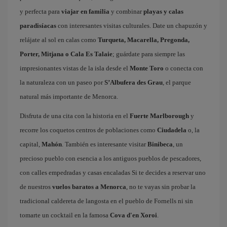
y perfecta para
viajar en familia
y combinar
playas y calas
paradisíacas
con interesantes visitas culturales. Date un chapuzón y
relájate al sol en calas como
Turqueta, Macarella, Pregonda,
Porter, Mitjana o Cala Es Talaie
; guárdate para siempre las
impresionantes vistas de la isla desde el
Monte Toro
o conecta con
la naturaleza con un paseo por
S’Albufera des Grau
, el parque
natural más importante de Menorca.
Disfruta de una cita con la historia en el
Fuerte Marlborough
y
recorre los coquetos centros de poblaciones como
Ciudadela
o, la
capital,
Mahón
. También es interesante visitar
Binibeca
, un
precioso pueblo con esencia a los antiguos pueblos de pescadores,
con calles empedradas y casas encaladas Si te decides a reservar uno
de nuestros
vuelos baratos a Menorca
, no te vayas sin probar la
tradicional caldereta de langosta en el pueblo de Fornells ni sin
tomarte un cocktail en la famosa
Cova d'en Xoroi
.