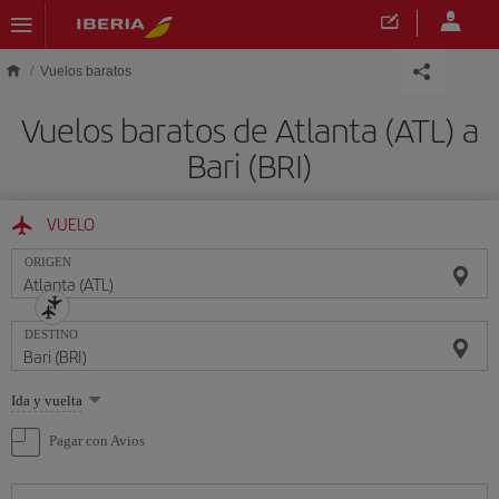
Saltar al contenido principal
Vuelos baratos
Vuelos baratos de Atlanta (ATL) a
Bari (BRI)
VUELO
ORIGEN
DESTINO
Seleccione
Ida y vuelta
una
opción
Pagar con Avios