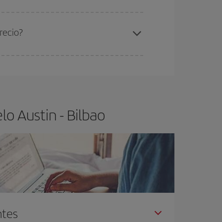
ra el vuelo más barato.
recio?
ser flexible.
Lo normal es que
cuanto antes
 poco abiertos, podrás
elegir el precio más
o Austin - Bilbao
ntes