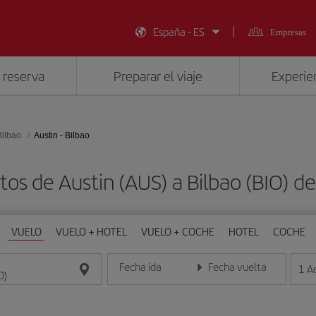
España - ES
Empresas
 reserva
Preparar el viaje
Experien
Bilbao
Austin - Bilbao
tos de Austin (AUS) a Bilbao (BIO) 
VUELO
VUELO + HOTEL
VUELO + COCHE
HOTEL
COCHE
Fecha ida
Fecha vuelta
1
A
Introduce la fecha en formato día/mes/año
Introduce la fecha en format