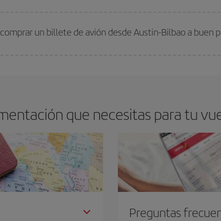
arte el mejor precio según tus necesidades de viaje. La tarifa básica, te asegu
comprar un billete de avión desde Austin-Bilbao a buen p
os baratos. Las claves para encontrar los mejores precios son
anticiparte y 
drán. Además, si buscas los vuelos con las fechas y los horarios del viaje un
mentación que necesitas para tu vuel
Preguntas frecue