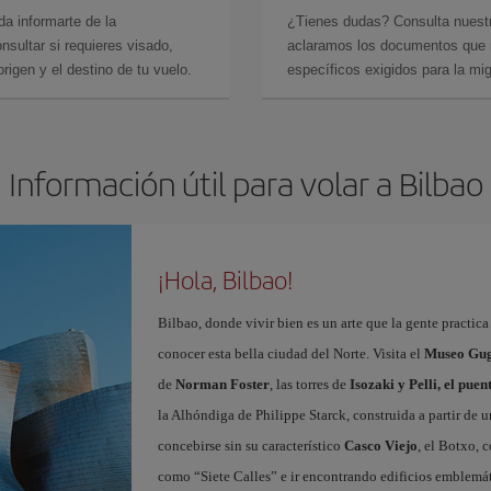
da informarte de la
¿Tienes dudas? Consulta nues
sultar si requieres visado,
aclaramos los documentos que ne
rigen y el destino de tu vuelo.
específicos exigidos para la mi
Información útil para volar a Bilbao
¡Hola, Bilbao!
Bilbao, donde vivir bien es un arte que la gente practic
conocer esta bella ciudad del Norte. Visita el
Museo Gug
de
Norman Foster
, las torres de
Isozaki y Pelli, el pue
la Alhóndiga de Philippe Starck, construida a partir de 
concebirse sin su característico
Casco Viejo
, el Botxo, 
como “Siete Calles” e ir encontrando edificios emblemát