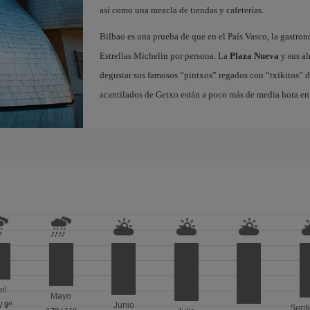
así como una mezcla de tiendas y cafeterías.
Bilbao es una prueba de que en el País Vasco, la gastron
Estrellas Michelin por persona. La
Plaza Nueva
y sus al
degustar sus famosos “pintxos” regados con “txikitos” de 
acantilados de Getxo están a poco más de media hora en 
ril
Mayo
/
9º
Junio
Sept