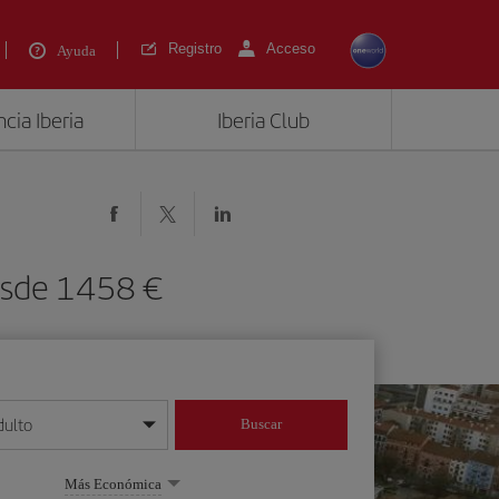
Registro
Acceso
Ayuda
cia Iberia
Iberia Club
desde 1458 €
dulto
Buscar
o día/mes/año
Más Económica