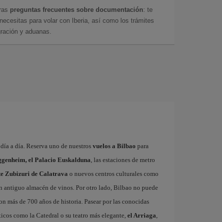
tras
preguntas frecuentes sobre documentación
: te
cesitas para volar con Iberia, así como los trámites
gración y aduanas.
a día a día. Reserva uno de nuestros
vuelos a Bilbao
para
genheim, el Palacio Euskalduna
, las estaciones de metro
nte Zubizuri de Calatrava
o nuevos centros culturales como
un antiguo almacén de vinos. Por otro lado, Bilbao no puede
con más de 700 años de historia. Pasear por las conocidas
icos como la Catedral o su teatro más elegante,
el Arriaga
,