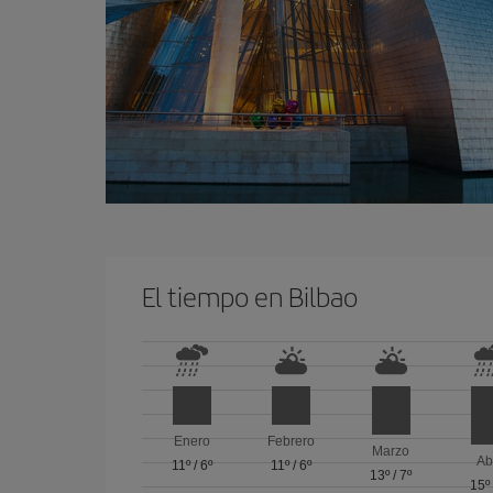
El tiempo en Bilbao
Enero
Febrero
Marzo
Ab
11º
/
6º
11º
/
6º
13º
/
7º
15º