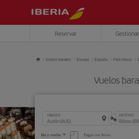
Saltar al contenido principal
Reservar
Gestionar
Vuelos baratos
Europa
España
País Vasco
Vuelos bara
ORIGEN
DESTINO
Seleccione
Pagar con Avios
Ida y vuelta