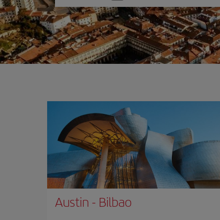
una
opción
Austin
-
Bilbao