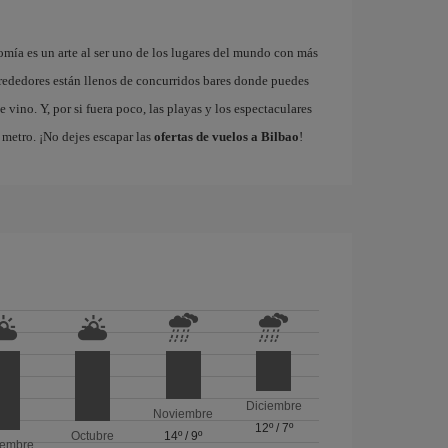
omía es un arte al ser uno de los lugares del mundo con más
rededores están llenos de concurridos bares donde puedes
vino. Y, por si fuera poco, las playas y los espectaculares
metro. ¡No dejes escapar las
ofertas de vuelos a Bilbao
!
Diciembre
Noviembre
12º
/
7º
Octubre
14º
/
9º
iembre