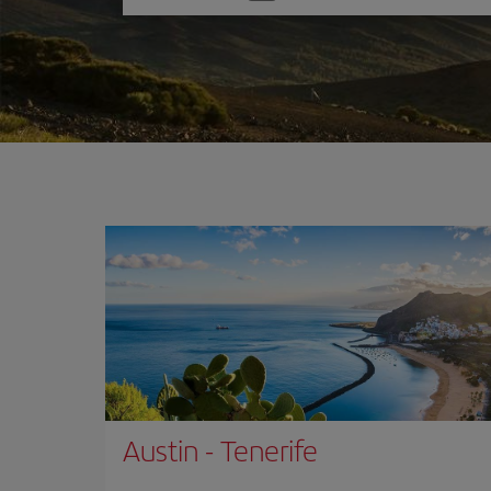
una
opción
Austin
-
Tenerife