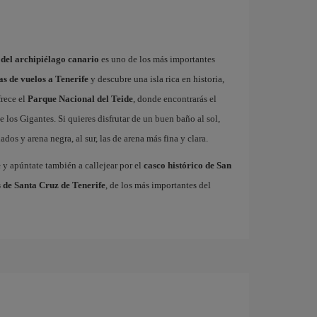
 del archipiélago canario
es uno de los más importantes
as de vuelos a Tenerife
y descubre una isla rica en historia,
frece el
Parque Nacional del Teide
, donde encontrarás el
 los Gigantes. Si quieres disfrutar de un buen baño al sol,
dos y arena negra, al sur, las de arena más fina y clara.
e
y apúntate también a callejear por el
casco histórico de San
 de Santa Cruz de Tenerife
, de los más importantes del