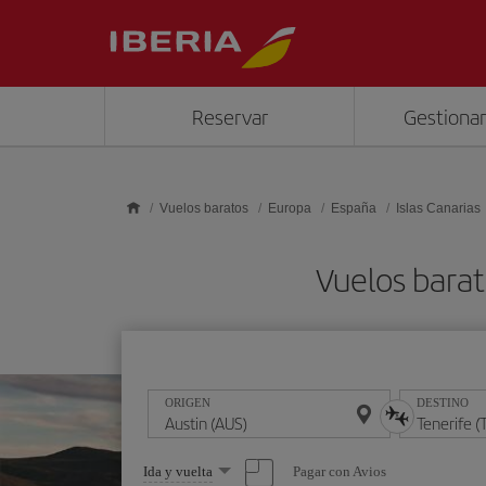
Saltar al contenido principal
Reservar
Gestionar
Vuelos baratos
Europa
España
Islas Canarias
Vuelos barat
ORIGEN
DESTINO
Seleccione
Pagar con Avios
Ida y vuelta