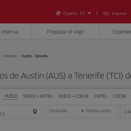
España - ES
Empresas
 reserva
Preparar el viaje
Experien
Tenerife
Austin - Tenerife
os de Austin (AUS) a Tenerife (TCI)
VUELO
VUELO + HOTEL
VUELO + COCHE
HOTEL
COCHE
Fecha ida
Fecha vuelta
1
A
Introduce la fecha en formato día/mes/año
Introduce la fecha en format