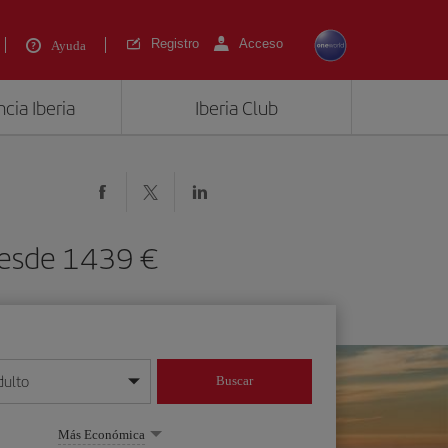
Registro
Acceso
Ayuda
cia Iberia
Iberia Club
 desde 1439 €
dulto
Buscar
o día/mes/año
Más Económica