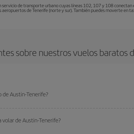
 servicio de transporte urbano cuyas líneas 102, 107 y 108 conectan el
s aeropuertos de Tenerife (norte y sur). También puedes moverte en tax
tes sobre nuestros vuelos baratos de
 de Austin-Tenerife?
enerife-dest y conseguir el vuelo más barato si evitas temporadas altas, compr
a volar de Austin-Tenerife?