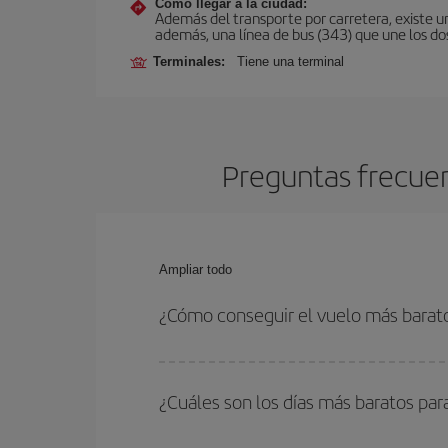
Cómo llegar a la ciudad:
Además del transporte por carretera, existe un
además, una línea de bus (343) que une los do
Terminales:
Tiene una terminal
Preguntas frecuen
Ampliar todo
¿Cómo conseguir el vuelo más barato
Podrás ahorrar en tu billete de avión de Austin-T
fechas y horarios de ida y vuelta.
¿Cuáles son los días más baratos par