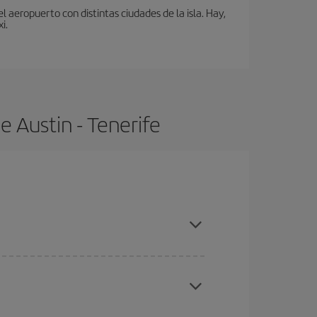
 aeropuerto con distintas ciudades de la isla. Hay,
i.
 Austin - Tenerife
as con antelación y puedes ser flexible con las